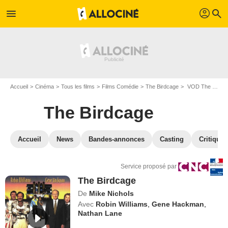
profil
menu
search
Accueil
Cinéma
Tous les films
Films Comédie
The Birdcage
VOD The Birdcage
The Birdcage
Accueil
News
Bandes-annonces
Casting
Critiques
Service proposé par
The Birdcage
De
Mike Nichols
Avec
Robin Williams
,
Gene Hackman
,
Nathan Lane