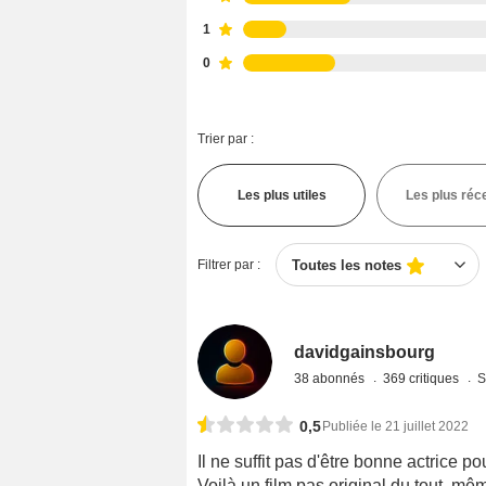
1
0
Trier par :
Les plus utiles
Les plus réc
Filtrer par :
Toutes les notes
davidgainsbourg
38 abonnés
369 critiques
S
0,5
Publiée le 21 juillet 2022
Il ne suffit pas d'être bonne actrice p
Voilà un film pas original du tout, m