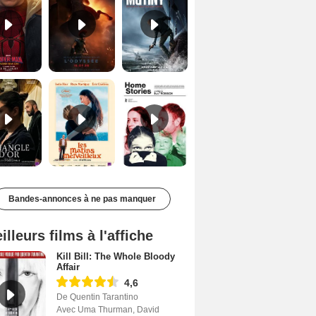
Le Triangle d'or Bande-annonce VF
Les Matins merveilleux Bande-annonce VF
Home stories Bande-annonce VO STFR
Bandes-annonces à ne pas manquer
illeurs films à l'affiche
Kill Bill: The Whole Bloody
Affair
4,6
De Quentin Tarantino
Avec Uma Thurman, David