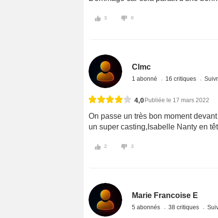
3
0
Clmc
1 abonné
16 critiques
Suivr
4,0
Publiée le 17 mars 2022
On passe un très bon moment devant 
un super casting,Isabelle Nanty en t
2
3
Marie Francoise E
5 abonnés
38 critiques
Suiv