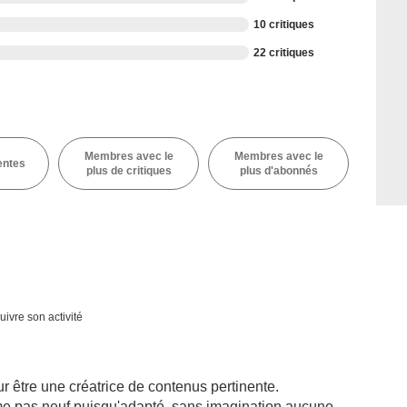
10 critiques
22 critiques
Membres avec le
Membres avec le
entes
plus de critiques
plus d'abonnés
uivre son activité
our être une créatrice de contenus pertinente.
ême pas neuf puisqu'adapté, sans imagination aucune,