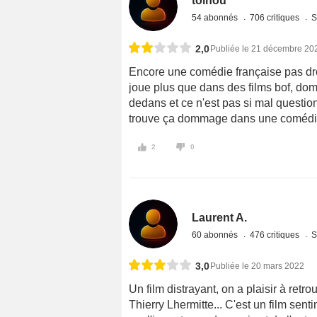
toinou
54 abonnés
706 critiques
S
2,0
Publiée le 21 décembre 20
Encore une comédie française pas drôl
joue plus que dans des films bof, dom
dedans et ce n'est pas si mal question
trouve ça dommage dans une comédie.
2
0
Laurent A.
60 abonnés
476 critiques
S
3,0
Publiée le 20 mars 2022
Un film distrayant, on a plaisir à retr
Thierry Lhermitte... C'est un film senti