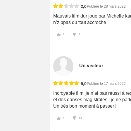
2,0
Publiée le 28 mars 2022
Mauvais film dur joué par Michelle kar
n’zibpas du tout accroche
1
1
Un visiteur
5,0
Publiée le 17 mars 2022
Incroyable film, je n’ai pas réussi à 
et des danses magistrales : je ne par
Un très bon moment à passer !
7
12