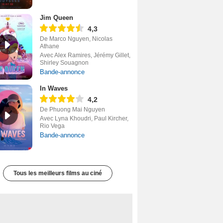
Jim Queen
4,3
De Marco Nguyen, Nicolas
Athane
Avec Alex Ramires, Jérémy Gillet,
Shirley Souagnon
Bande-annonce
In Waves
4,2
De Phuong Mai Nguyen
Avec Lyna Khoudri, Paul Kircher,
Rio Vega
Bande-annonce
Tous les meilleurs films au ciné