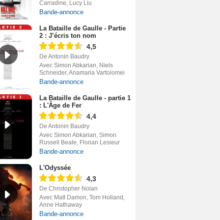
Carradine, Lucy Liu
Bande-annonce
La Bataille de Gaulle - Partie
2 : J’écris ton nom
4,5
De Antonin Baudry
Avec Simon Abkarian, Niels
Schneider, Anamaria Vartolomei
Bande-annonce
La Bataille de Gaulle - partie 1
: L'Âge de Fer
4,4
De Antonin Baudry
Avec Simon Abkarian, Simon
Russell Beale, Florian Lesieur
Bande-annonce
L'Odyssée
4,3
De Christopher Nolan
Avec Matt Damon, Tom Holland,
Anne Hathaway
Bande-annonce