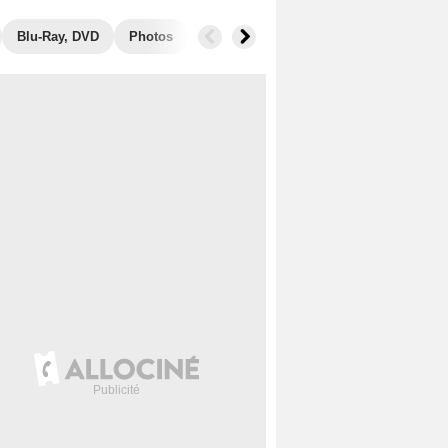
Blu-Ray, DVD
Photos
Secrets de tournage
Box Office