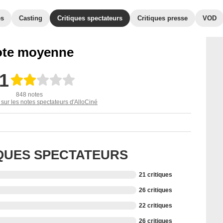
es
Casting
Critiques spectateurs
Critiques presse
VOD
te moyenne
,1
848 notes
 sur les notes spectateurs d'AlloCiné
IQUES SPECTATEURS
21 critiques
26 critiques
22 critiques
26 critiques