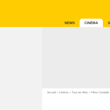
NEWS
CINÉMA
S
Accueil
Cinéma
Tous les films
Films Comédie