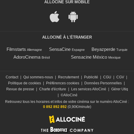
ALLOCINÉ SUR MOBILE
ALLOCINÉ À L'ÉTRANGER
Filmstarts
SensaCine
Beyazperde
Allemagne
Espagne
Turquie
AdoroCinema
Sensacine México
Brésil
Mexique
Contact
|
Qui sommes-nous
|
Recrutement
|
Publicité
|
CGU
|
CGV
|
Politique de cookies
|
Préférences cookies
|
Données Personnelles
|
Revue de presse
|
Charte d'écriture
|
Les services AlloCiné
|
Gérer Utiq
|
©AlloCiné
Retrouvez tous les horaires et infos de votre cinéma sur le numéro AlloCiné :
0 892 892 892
(0,90€/minute)