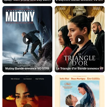
Mutiny Bande-annonce VO STFR
Le Triangle d'or Bande-annonce VF