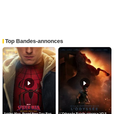
Top Bandes-annonces
Spider-Man: Brand New Day Bande-annonce VO STFR
L'Odyssée Bande-annonce VO STFR