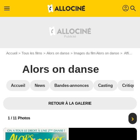
profil
menu
search
Accueil
Tous les films
Alors on danse
Images du film Alors on danse
Affiche du film Alors on danse - Photo 1
Alors on danse
Accueil
News
Bandes-annonces
Casting
Critiques
RETOUR À LA GALERIE
1
/ 11 Photos