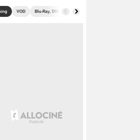
ming
VOD
Blu-Ray, DVD
Photos
Secrets de tournage