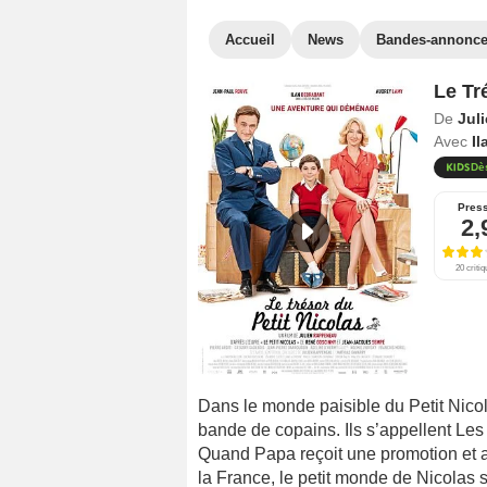
Accueil
News
Bandes-annonc
Le Tr
De
Jul
Avec
Il
Dè
Pres
2,
20 criti
Dans le monde paisible du Petit Nicola
bande de copains. Ils s’appellent Les 
Quand Papa reçoit une promotion et 
la France, le petit monde de Nicolas s’