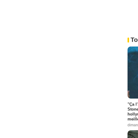
To
"Ça l
Stone
holly
meill
diman