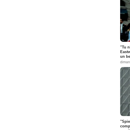
"Tu n
Eastw
un be
diman
"Spie
compl