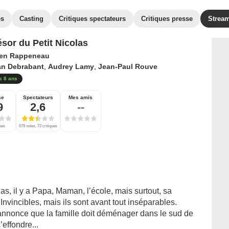
es
Casting
Critiques spectateurs
Critiques presse
Strea
ésor du Petit Nicolas
ien Rappeneau
an Debrabant
,
Audrey Lamy
,
Jean-Paul Rouve
s 8 ans
se
Spectateurs
Mes amis
9
2,6
--
ques
679 notes, 72 critiques
s, il y a Papa, Maman, l’école, mais surtout, sa
Invincibles, mais ils sont avant tout inséparables.
annonce que la famille doit déménager dans le sud de
effondre...