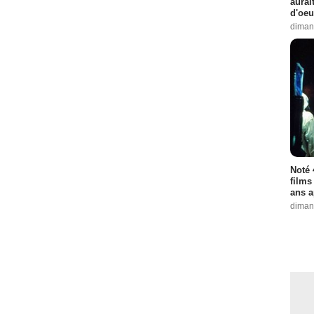
aurai
d'oeu
diman
Noté 
films
ans a
diman