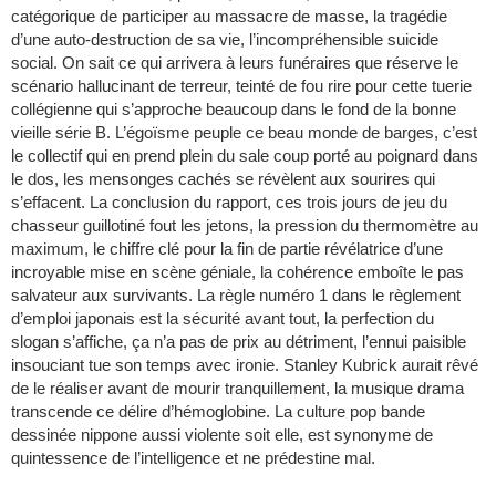
catégorique de participer au massacre de masse, la tragédie
d’une auto-destruction de sa vie, l’incompréhensible suicide
social. On sait ce qui arrivera à leurs funéraires que réserve le
scénario hallucinant de terreur, teinté de fou rire pour cette tuerie
collégienne qui s’approche beaucoup dans le fond de la bonne
vieille série B. L’égoïsme peuple ce beau monde de barges, c’est
le collectif qui en prend plein du sale coup porté au poignard dans
le dos, les mensonges cachés se révèlent aux sourires qui
s’effacent. La conclusion du rapport, ces trois jours de jeu du
chasseur guillotiné fout les jetons, la pression du thermomètre au
maximum, le chiffre clé pour la fin de partie révélatrice d’une
incroyable mise en scène géniale, la cohérence emboîte le pas
salvateur aux survivants. La règle numéro 1 dans le règlement
d’emploi japonais est la sécurité avant tout, la perfection du
slogan s’affiche, ça n’a pas de prix au détriment, l’ennui paisible
insouciant tue son temps avec ironie. Stanley Kubrick aurait rêvé
de le réaliser avant de mourir tranquillement, la musique drama
transcende ce délire d’hémoglobine. La culture pop bande
dessinée nippone aussi violente soit elle, est synonyme de
quintessence de l’intelligence et ne prédestine mal.