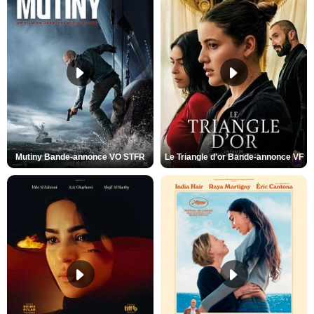
Mutiny Bande-annonce VO STFR
Le Triangle d'or Bande-annonce VF