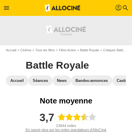
profil
menu
search
Accueil
Cinéma
Tous les films
Films Action
Battle Royale
Critiques Battle Royale
Battle Royale
Accueil
Séances
News
Bandes-annonces
Casting
Note moyenne
3,7
23844 notes
En savoir plus sur les notes spectateurs d'AlloCiné