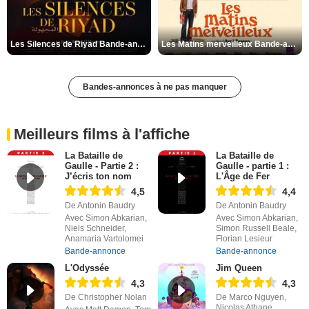
Les Silences de Riyad Bande-annonce VO STFR
Les Matins merveilleux Bande-annonce VF
Bandes-annonces à ne pas manquer
Meilleurs films à l'affiche
La Bataille de
La Bataille de
Gaulle - Partie 2 :
Gaulle - partie 1 :
J’écris ton nom
L'Âge de Fer
4,5
4,4
De Antonin Baudry
De Antonin Baudry
Avec Simon Abkarian,
Avec Simon Abkarian,
Niels Schneider,
Simon Russell Beale,
Anamaria Vartolomei
Florian Lesieur
Bande-annonce
Bande-annonce
L'Odyssée
Jim Queen
4,3
4,3
De Christopher Nolan
De Marco Nguyen,
Nicolas Athane