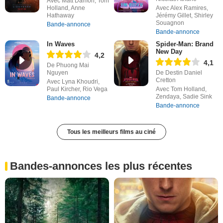
Avec Matt Damon, Tom
Holland, Anne
Avec Alex Ramires,
Hathaway
Jérémy Gillet, Shirley
Souagnon
Bande-annonce
Bande-annonce
In Waves
Spider-Man: Brand
New Day
4,2
4,1
De Phuong Mai
Nguyen
De Destin Daniel
Cretton
Avec Lyna Khoudri,
Paul Kircher, Rio Vega
Avec Tom Holland,
Zendaya, Sadie Sink
Bande-annonce
Bande-annonce
Tous les meilleurs films au ciné
Bandes-annonces les plus récentes