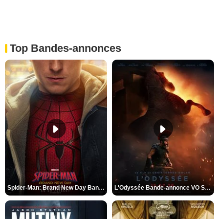
Top Bandes-annonces
Spider-Man: Brand New Day Bande-annonce VO STFR
L'Odyssée Bande-annonce VO STFR