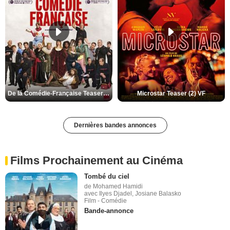
De la Comédie-Française Teaser (3) VF
Microstar Teaser (2) VF
Dernières bandes annonces
Films Prochainement au Cinéma
Tombé du ciel
de Mohamed Hamidi
avec Ilyes Djadel, Josiane Balasko
Film - Comédie
Bande-annonce