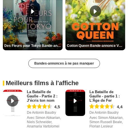
Des Fleurs pour Tokyo Bande-annonce VO STFR
Cotton Queen Bande-annonce VO STFR
Bandes-annonces à ne pas manquer
Meilleurs films à l'affiche
La Bataille de
La Bataille de
Gaulle - Partie 2 :
Gaulle - partie 1 :
J’écris ton nom
L'Âge de Fer
4,5
4,4
De Antonin Baudry
De Antonin Baudry
Avec Simon Abkarian,
Avec Simon Abkarian,
Niels Schneider,
Simon Russell Beale,
Anamaria Vartolomei
Florian Lesieur