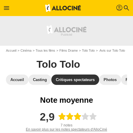
profil
menu
search
Accueil
Cinéma
Tous les films
Films Drame
Tolo Tolo
Avis sur Tolo Tolo
Tolo Tolo
Accueil
Casting
Critiques spectateurs
Photos
Film
Note moyenne
2,9
7 notes
En savoir plus sur les notes spectateurs d'AlloCiné