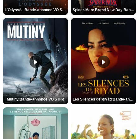
L'Odyssée Bande-annonce VO STFR
Spider-Man: Brand New Day Bande-annonce VO STFR
Mutiny Bande-annonce VO STFR
Les Silences de Riyad Bande-annonce VO STFR