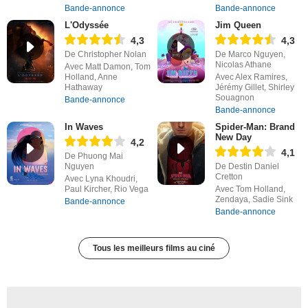
Bande-annonce
Bande-annonce
L'Odyssée
Jim Queen
4,3
4,3
De Christopher Nolan
De Marco Nguyen,
Nicolas Athane
Avec Matt Damon, Tom
Holland, Anne
Avec Alex Ramires,
Hathaway
Jérémy Gillet, Shirley
Souagnon
Bande-annonce
Bande-annonce
In Waves
Spider-Man: Brand
New Day
4,2
4,1
De Phuong Mai
Nguyen
De Destin Daniel
Cretton
Avec Lyna Khoudri,
Paul Kircher, Rio Vega
Avec Tom Holland,
Zendaya, Sadie Sink
Bande-annonce
Bande-annonce
Tous les meilleurs films au ciné