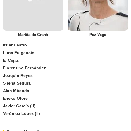
Martita de Graná
Paz Vega
Itziar Castro
Luna Fulgencio
El Cejas
Florentino Fernández
Joaquín Reyes
Sirena Segura
Alan Miranda
Eneko Otore
Javier García (II)
Verónica López (II)