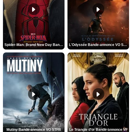
Spider-Man: Brand New Day Bande-annonce VO STFR
L'Odyssée Bande-annonce VO STFR
Mutiny Bande-annonce VO STFR
Le Triangle d'or Bande-annonce VF