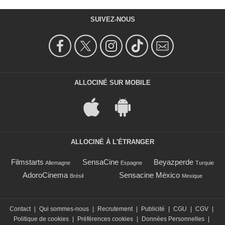
SUIVEZ-NOUS
ALLOCINÉ SUR MOBILE
ALLOCINÉ À L'ÉTRANGER
Filmstarts
SensaCine
Beyazperde
Allemagne
Espagne
Turquie
AdoroCinema
Sensacine México
Brésil
Mexique
Contact
|
Qui sommes-nous
|
Recrutement
|
Publicité
|
CGU
|
CGV
|
Politique de cookies
|
Préférences cookies
|
Données Personnelles
|