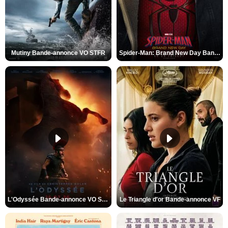
Mutiny Bande-annonce VO STFR
Spider-Man: Brand New Day Bande-annonce VO STFR
L'Odyssée Bande-annonce VO STFR
Le Triangle d'or Bande-annonce VF