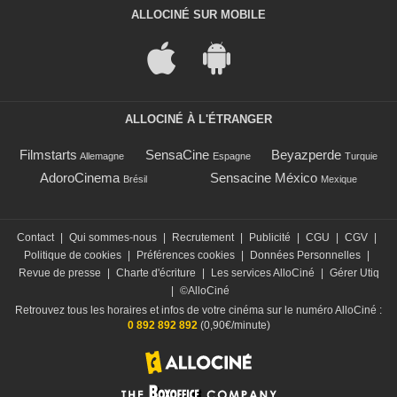
ALLOCINÉ SUR MOBILE
ALLOCINÉ À L'ÉTRANGER
Filmstarts
SensaCine
Beyazperde
Allemagne
Espagne
Turquie
AdoroCinema
Sensacine México
Brésil
Mexique
Contact
|
Qui sommes-nous
|
Recrutement
|
Publicité
|
CGU
|
CGV
|
Politique de cookies
|
Préférences cookies
|
Données Personnelles
|
Revue de presse
|
Charte d'écriture
|
Les services AlloCiné
|
Gérer Utiq
|
©AlloCiné
Retrouvez tous les horaires et infos de votre cinéma sur le numéro AlloCiné :
0 892 892 892
(0,90€/minute)