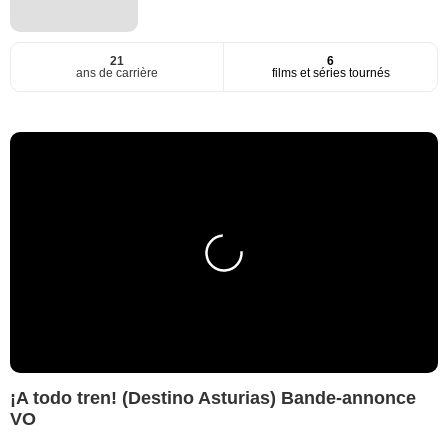
21
6
ans de carrière
films et séries tournés
¡A todo tren! (Destino Asturias) Bande-annonce
VO