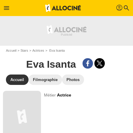
profil
menu
search
Accueil
Stars
Actrices
Eva Isanta
Eva Isanta
Accueil
Filmographie
Photos
Métier
Actrice