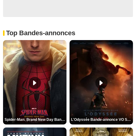
Top Bandes-annonces
Spider-Man: Brand New Day Bande-annonce VO STFR
L'Odyssée Bande-annonce VO STFR