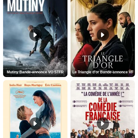
Mutiny Bande-annonce VO STFR
Le Triangle d'or Bande-annonce VF