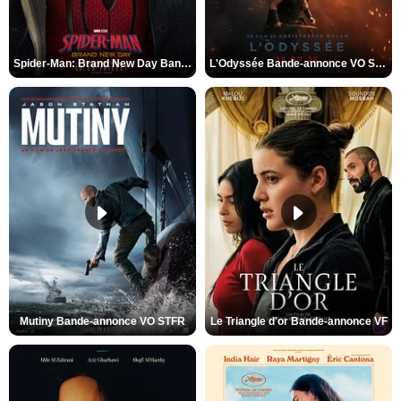
Spider-Man: Brand New Day Bande-annonce VO STFR
L'Odyssée Bande-annonce VO STFR
Mutiny Bande-annonce VO STFR
Le Triangle d'or Bande-annonce VF