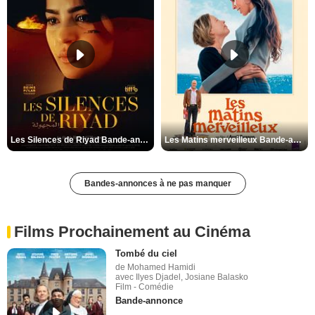
Les Silences de Riyad Bande-annonce VO STFR
Les Matins merveilleux Bande-annonce VF
Bandes-annonces à ne pas manquer
Films Prochainement au Cinéma
Tombé du ciel
de Mohamed Hamidi
avec Ilyes Djadel, Josiane Balasko
Film - Comédie
Bande-annonce