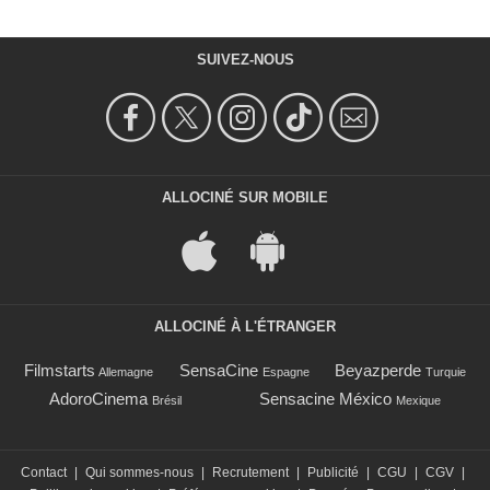
SUIVEZ-NOUS
ALLOCINÉ SUR MOBILE
ALLOCINÉ À L'ÉTRANGER
Filmstarts
SensaCine
Beyazperde
Allemagne
Espagne
Turquie
AdoroCinema
Sensacine México
Brésil
Mexique
Contact
|
Qui sommes-nous
|
Recrutement
|
Publicité
|
CGU
|
CGV
|