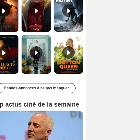
Les Silences de Riyad Bande-annonce VO STFR
Des Fleurs pour Tokyo Bande-annonce VO STFR
Cotton Queen Bande-annonce VO STFR
Bandes-annonces à ne pas manquer
p actus ciné de la semaine