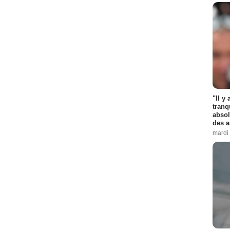
"Il y
tranq
absol
des a
mardi