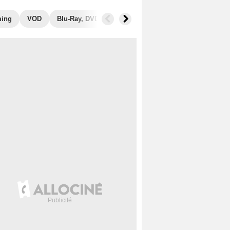
ming
VOD
Blu-Ray, DVD
Photos
Secrets de tournage