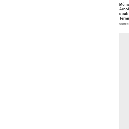
Même 
Arnol
doubl
Termi
samed