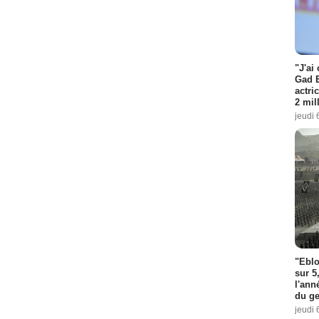
"J'ai
Gad E
actri
2 mil
jeudi 
"Eblo
sur 5
l'ann
du ge
jeudi 