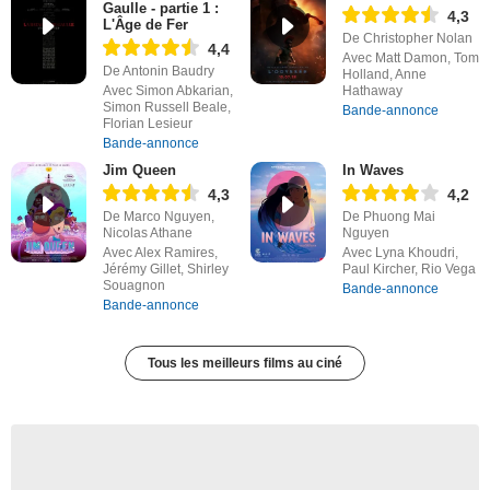
Gaulle - partie 1 :
4,3
L'Âge de Fer
De Christopher Nolan
4,4
Avec Matt Damon, Tom
De Antonin Baudry
Holland, Anne
Avec Simon Abkarian,
Hathaway
Simon Russell Beale,
Bande-annonce
Florian Lesieur
Bande-annonce
Jim Queen
In Waves
4,3
4,2
De Marco Nguyen,
De Phuong Mai
Nicolas Athane
Nguyen
Avec Alex Ramires,
Avec Lyna Khoudri,
Jérémy Gillet, Shirley
Paul Kircher, Rio Vega
Souagnon
Bande-annonce
Bande-annonce
Tous les meilleurs films au ciné