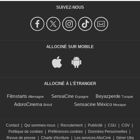
SUIVEZ-NOUS
ALLOCINÉ SUR MOBILE
ALLOCINÉ À L'ÉTRANGER
Filmstarts
SensaCine
Beyazperde
Allemagne
Espagne
Turquie
AdoroCinema
Sensacine México
Brésil
Mexique
Contact
|
Qui sommes-nous
|
Recrutement
|
Publicité
|
CGU
|
CGV
|
Politique de cookies
|
Préférences cookies
|
Données Personnelles
|
Revue de presse
|
Charte d'écriture
|
Les services AlloCiné
|
Gérer Utiq