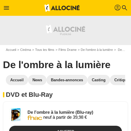
profil
menu
search
Accueil
Cinéma
Tous les films
Films Drame
De l'ombre à la lumière
De l'ombre à la lumière en DVD Blu Ray
De l'ombre à la lumière
Accueil
News
Bandes-annonces
Casting
Critiques
DVD et Blu-Ray
De l'ombre à la lumière (Blu-ray)
neuf à partir de 39,98 €