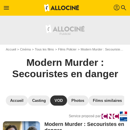
profil
menu
search
Accueil
Cinéma
Tous les films
Films Policier
Modern Murder : Secouristes en danger
Modern Murder :
Secouristes en danger
Accueil
Casting
VOD
Photos
Films similaires
Service proposé par
Modern Murder : Secouristes en