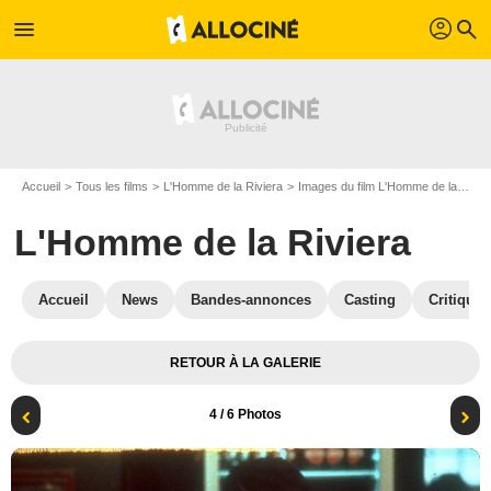
profil
menu
search
Accueil
Tous les films
L'Homme de la Riviera
Images du film L'Homme de la Riviera
L'Homme de la Riviera
Accueil
News
Bandes-annonces
Casting
Critiques
RETOUR À LA GALERIE
4
/ 6 Photos