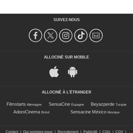
SUIVEZ-NOUS
ALLOCINÉ SUR MOBILE
ALLOCINÉ À L'ÉTRANGER
Filmstarts
SensaCine
Beyazperde
Allemagne
Espagne
Turquie
AdoroCinema
Sensacine México
Brésil
Mexique
Contact
|
Qui sommes-nous
|
Recrutement
|
Publicité
|
CGU
|
CGV
|