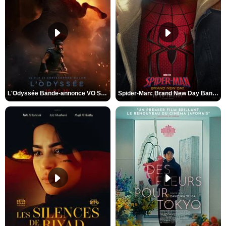
L'Odyssée Bande-annonce VO STFR
Spider-Man: Brand New Day Bande-annonce VO STFR