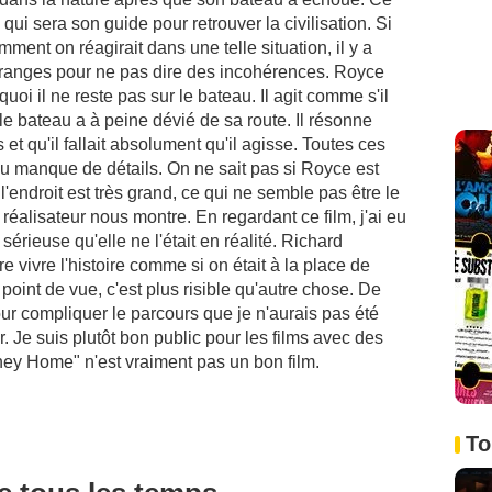
i sera son guide pour retrouver la civilisation. Si
ment on réagirait dans une telle situation, il y a
ranges pour ne pas dire des incohérences. Royce
oi il ne reste pas sur le bateau. Il agit comme s'il
 le bateau a à peine dévié de sa route. Il résonne
 et qu'il fallait absolument qu'il agisse. Toutes ces
u manque de détails. On ne sait pas si Royce est
l'endroit est très grand, ce qui ne semble pas être le
 réalisateur nous montre. En regardant ce film, j'ai eu
 sérieuse qu'elle ne l'était en réalité. Richard
e vivre l'histoire comme si on était à la place de
point de vue, c'est plus risible qu'autre chose. De
our compliquer le parcours que je n'aurais pas été
 Je suis plutôt bon public pour les films avec des
ey Home" n'est vraiment pas un bon film.
To