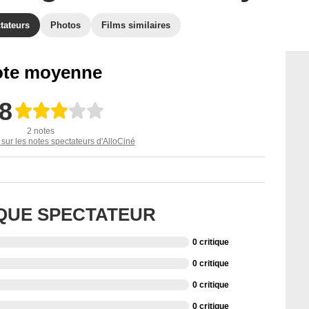
tateurs
Photos
Films similaires
te moyenne
,8
2 notes
 sur les notes spectateurs d'AlloCiné
IQUE SPECTATEUR
0 critique
0 critique
0 critique
0 critique