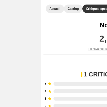
Accueil
Casting
Critiques spec
No
2
En savoir plus
1 CRIT
5
4
3
2