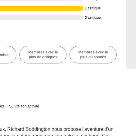
1 critique
0 critique
Membres avec le
Membres avec le
entes
plus de critiques
plus d'abonnés
ues
Suivre son activité
ux, Richard Boddington nous propose l'aventure d'un
 dans la nature après que son bateau a échoué. Ce