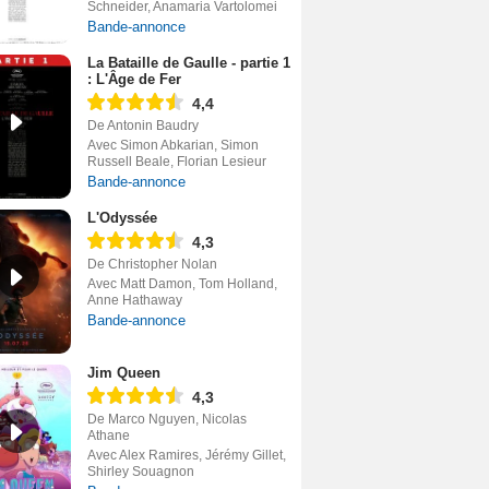
Schneider, Anamaria Vartolomei
Bande-annonce
La Bataille de Gaulle - partie 1
: L'Âge de Fer
4,4
De Antonin Baudry
Avec Simon Abkarian, Simon
Russell Beale, Florian Lesieur
Bande-annonce
L'Odyssée
4,3
De Christopher Nolan
Avec Matt Damon, Tom Holland,
Anne Hathaway
Bande-annonce
Jim Queen
4,3
De Marco Nguyen, Nicolas
Athane
Avec Alex Ramires, Jérémy Gillet,
Shirley Souagnon