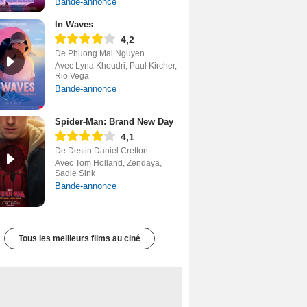
Bande-annonce
In Waves
4,2
De Phuong Mai Nguyen
Avec Lyna Khoudri, Paul Kircher,
Rio Vega
Bande-annonce
Spider-Man: Brand New Day
4,1
De Destin Daniel Cretton
Avec Tom Holland, Zendaya,
Sadie Sink
Bande-annonce
Tous les meilleurs films au ciné