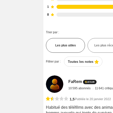
1
0
Trier par :
Les plus utiles
Les plus réc
Filtrer par :
Toutes les notes
FaRem
10 595 abonnés
11 641 critiq
1,5
Publiée le 20 janvier 2022
Habitué des téléfilms avec des anima
homme aveugle qui tente de survivre