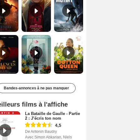
Les Silences de Riyad Bande-annonce VO STFR
Des Fleurs pour Tokyo Bande-annonce VO STFR
Cotton Queen Bande-annonce VO STFR
Bandes-annonces à ne pas manquer
illeurs films à l'affiche
La Bataille de Gaulle - Partie
2 : J’écris ton nom
4,5
De Antonin Baudry
Avec Simon Abkarian, Niels