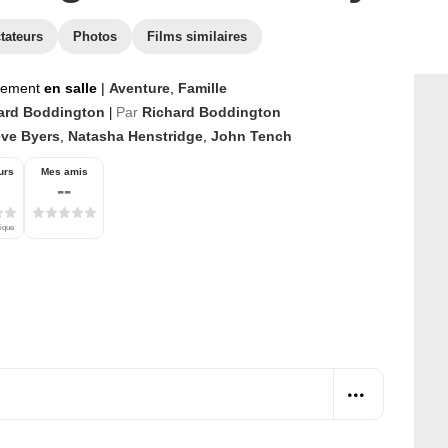
tateurs
Photos
Films similaires
nement
en salle
|
Aventure
,
Famille
ard Boddington
Par
Richard Boddington
|
eve Byers
,
Natasha Henstridge
,
John Tench
urs
Mes amis
--
tique