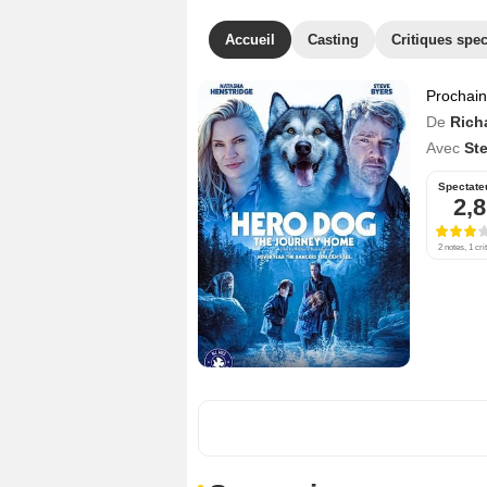
Accueil
Casting
Critiques spec
Prochai
De
Rich
Avec
St
Spectate
2,8
2 notes, 1 cri