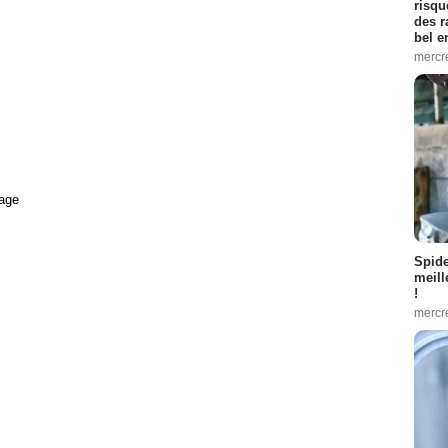
risqu
des r
bel 
mercr
age
Spid
meill
!
mercr