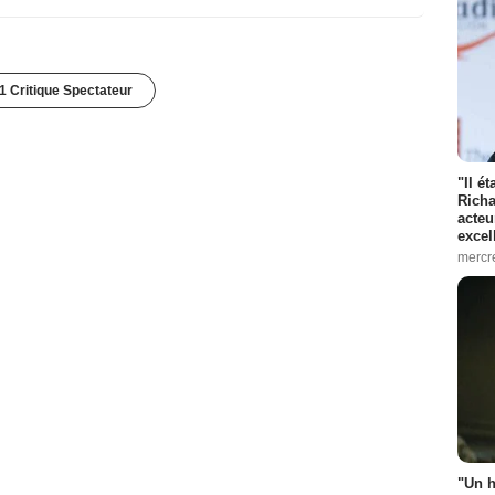
1 Critique Spectateur
"Il é
Richa
acteu
excel
mercr
"Un h