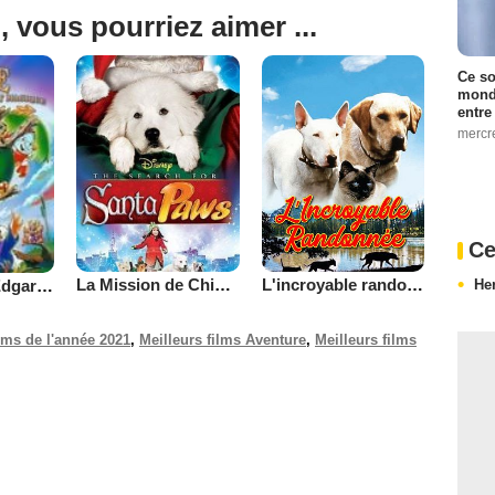
, vous pourriez aimer ...
Ce so
monde
entre
mercr
Ce
La Mission de Chien Noël
L'incroyable randonnée
Le Voyage d'Edgar dans la Forêt Magique
He
ilms de l'année 2021
,
Meilleurs films Aventure
,
Meilleurs films