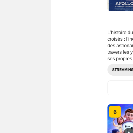
L'histoire d
croisés : l'
des astronau
travers les 
ses propres 
STREAMIN
6