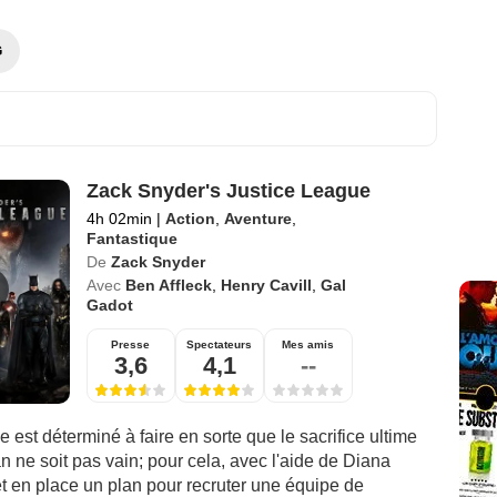
G
Zack Snyder's Justice League
4h 02min
|
Action
,
Aventure
,
Fantastique
De
Zack Snyder
Avec
Ben Affleck
,
Henry Cavill
,
Gal
Gadot
Presse
Spectateurs
Mes amis
3,6
4,1
--
est déterminé à faire en sorte que le sacrifice ultime
 ne soit pas vain; pour cela, avec l'aide de Diana
et en place un plan pour recruter une équipe de