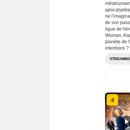
métahumains
apocalyptiqu
ne l'imagina
de son pass
ligue de hé
Woman, Aqua
planète de 
intentions ?
STREAMIN
4