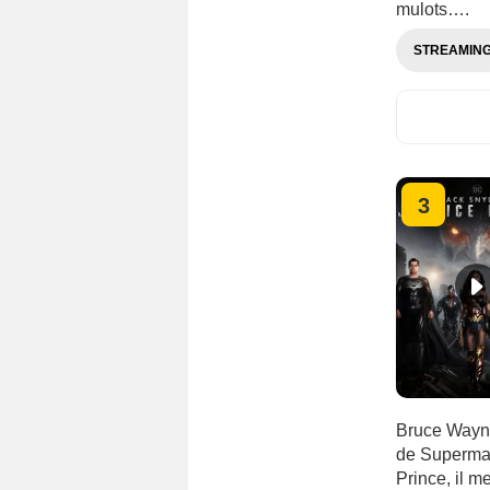
mulots….
STREAMIN
3
Bruce Wayne 
de Superman
Prince, il m