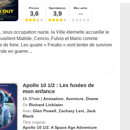
Presse
Spectateurs
Mes amis
3,6
3,9
--
sous occupation nazie, la Ville éternelle accueille le
availlent Matilde, Cencio, Fulvio et Mario comme
e foire. Les quatre « Freaks » vont tenter de survivre
nde en guerre…
Apollo 10 1/2 : Les fusées de
mon enfance
1h 37min
|
Animation
,
Aventure
,
Drame
De
Richard Linklater
Avec
Glen Powell
,
Zachary Levi
,
Jack
Black
Titre original
Apollo 10 1/2: A Space Age Adventure