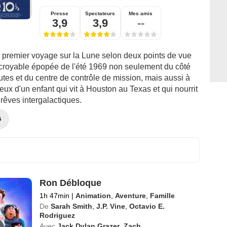
Presse
Spectateurs
Mes amis
3,9
3,9
--
u premier voyage sur la Lune selon deux points de vue
incroyable épopée de l'été 1969 non seulement du côté
tes et du centre de contrôle de mission, mais aussi à
yeux d'un enfant qui vit à Houston au Texas et qui nourrit
rêves intergalactiques.
G
Ron Débloque
1h 47min
|
Animation
,
Aventure
,
Famille
De
Sarah Smith
,
J.P. Vine
,
Octavio E.
Rodriguez
Avec
Jack Dylan Grazer
,
Zach