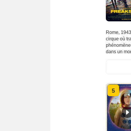
Rome, 1943, 
cirque où tr
phénomènes d
dans un mo
5