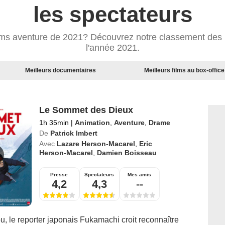
les spectateurs
ilms aventure de 2021? Découvrez notre classement des 
l'année 2021.
Meilleurs documentaires
Meilleurs films au box-office
Le Sommet des Dieux
1h 35min
|
Animation
,
Aventure
,
Drame
De
Patrick Imbert
Avec
Lazare Herson-Macarel
,
Eric
Herson-Macarel
,
Damien Boisseau
Presse
Spectateurs
Mes amis
4,2
4,3
--
, le reporter japonais Fukamachi croit reconnaître