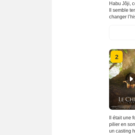
Habu Jôji, c
Il semble te
changer l’hi
2
Il était une
pilier en s
un casting h