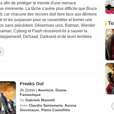
 afin de protéger le monde d'une menace
e imminente. La tâche s'avère plus difficile que Bruce
it, car chacune des recrues doit faire face aux démons
é et les surpasser pour se rassembler et former une
To
ros sans précédent. Désormais unis, Batman, Wonder
man, Cyborg et Flash réussiront-ils à sauver la
Steppenwolf, DeSaad, Darkseid et de leurs terribles
G
Freaks Out
2h 21min
|
Aventure
,
Drame
,
Fantastique
De
Gabriele Mainetti
Avec
Claudio Santamaria
,
Aurora
Giovinazzo
,
Pietro Castellitto