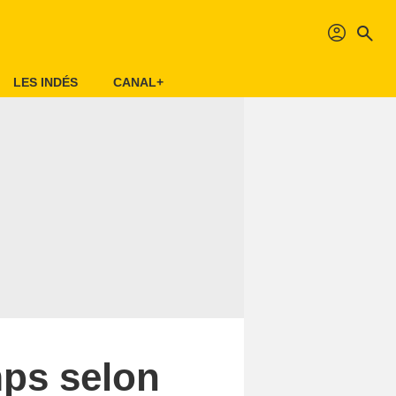
profil
search
LES INDÉS
CANAL+
mps selon