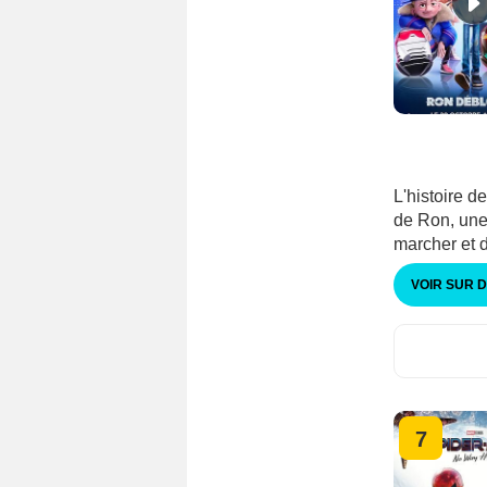
L'histoire d
de Ron, une
marcher et d
VOIR SUR 
7