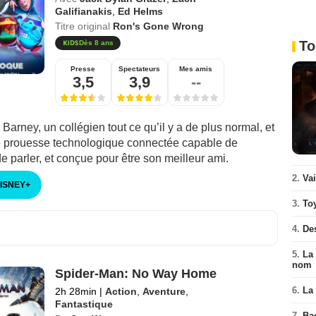
Galifianakis
,
Ed Helms
Titre original
Ron's Gone Wrong
To
Dès 8 ans
Presse
Spectateurs
Mes amis
3,5
3,9
--
e Barney, un collégien tout ce qu’il y a de plus normal, et
 prouesse technologique connectée capable de
e parler, et conçue pour être son meilleur ami.
2.
Va
DISNEY
+
3.
To
4.
De
5.
La 
nom
Spider-Man: No Way Home
6.
La 
2h 28min
|
Action
,
Aventure
,
Fantastique
7.
Ba