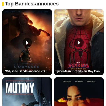
Top Bandes-annonces
L'Odyssée Bande-annonce VO STFR
Spider-Man: Brand New Day Bande-annonce VO STFR