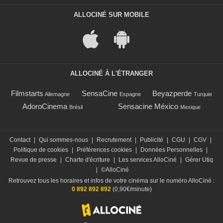
ALLOCINÉ SUR MOBILE
ALLOCINÉ À L'ÉTRANGER
Filmstarts
SensaCine
Beyazperde
Allemagne
Espagne
Turquie
AdoroCinema
Sensacine México
Brésil
Mexique
Contact
|
Qui sommes-nous
|
Recrutement
|
Publicité
|
CGU
|
CGV
|
Politique de cookies
|
Préférences cookies
|
Données Personnelles
|
Revue de presse
|
Charte d'écriture
|
Les services AlloCiné
|
Gérer Utiq
|
©AlloCiné
Retrouvez tous les horaires et infos de votre cinéma sur le numéro AlloCiné :
0 892 892 892
(0,90€/minute)