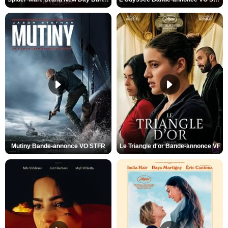
Mutiny Bande-annonce VO STFR
Le Triangle d'or Bande-annonce VF