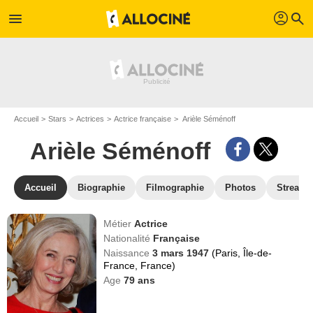
profil
menu
search
Accueil
Stars
Actrices
Actrice française
Arièle Séménoff
Arièle Séménoff
Accueil
Biographie
Filmographie
Photos
Streami
Métier
Actrice
Nationalité
Française
Naissance
3 mars 1947
(Paris, Île-de-
France, France)
Age
79
ans