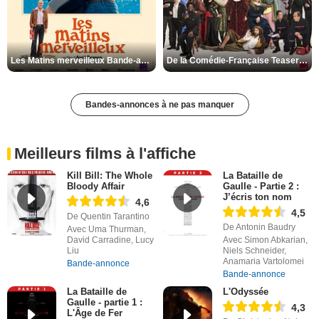
Les Matins merveilleux Bande-annonce VF
De la Comédie-Française Teaser VF
Bandes-annonces à ne pas manquer
Meilleurs films à l'affiche
Kill Bill: The Whole
La Bataille de
Bloody Affair
Gaulle - Partie 2 :
J’écris ton nom
4,6
4,5
De Quentin Tarantino
De Antonin Baudry
Avec Uma Thurman,
David Carradine, Lucy
Avec Simon Abkarian,
Liu
Niels Schneider,
Anamaria Vartolomei
Bande-annonce
Bande-annonce
La Bataille de
L'Odyssée
Gaulle - partie 1 :
4,3
L'Âge de Fer