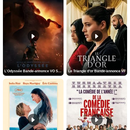
L'Odyssée Bande-annonce VO STFR
Le Triangle d'or Bande-annonce VF