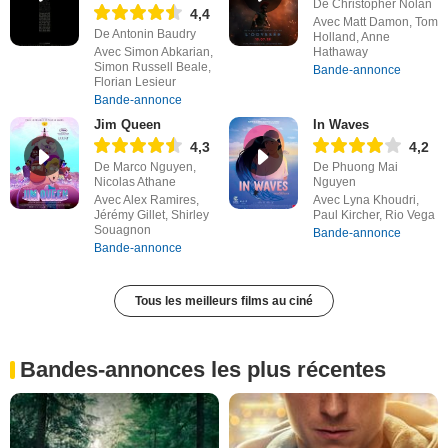
De Christopher Nolan
4,4
Avec Matt Damon, Tom
De Antonin Baudry
Holland, Anne
Avec Simon Abkarian,
Hathaway
Simon Russell Beale,
Bande-annonce
Florian Lesieur
Bande-annonce
Jim Queen
In Waves
4,3
4,2
De Marco Nguyen,
De Phuong Mai
Nicolas Athane
Nguyen
Avec Alex Ramires,
Avec Lyna Khoudri,
Jérémy Gillet, Shirley
Paul Kircher, Rio Vega
Souagnon
Bande-annonce
Bande-annonce
Tous les meilleurs films au ciné
Bandes-annonces les plus récentes