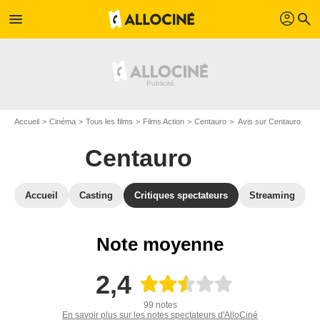
profil
menu
search
Accueil
Cinéma
Tous les films
Films Action
Centauro
Avis sur Centauro
Centauro
Accueil
Casting
Critiques spectateurs
Streaming
Note moyenne
2,4
99 notes
En savoir plus sur les notes spectateurs d'AlloCiné