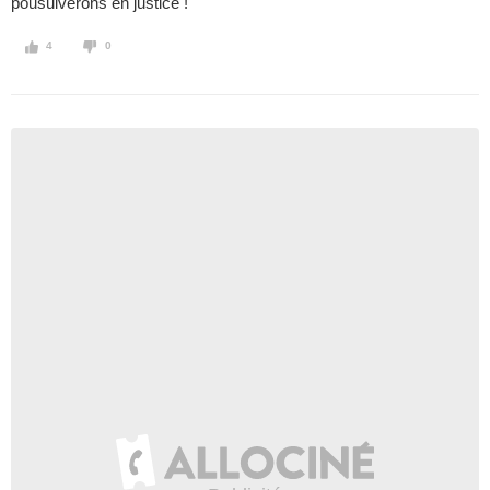
pousuiverons en justice !
4
0