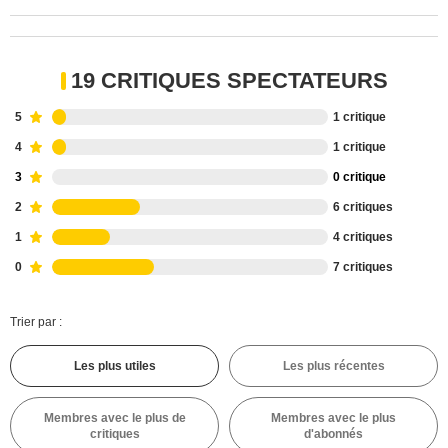
19 CRITIQUES SPECTATEURS
5
1 critique
4
1 critique
3
0 critique
2
6 critiques
1
4 critiques
0
7 critiques
Trier par :
Les plus utiles
Les plus récentes
Membres avec le plus de
Membres avec le plus
critiques
d'abonnés