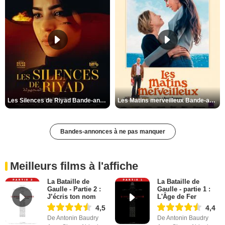
Les Silences de Riyad Bande-annonce VO STFR
Les Matins merveilleux Bande-annonce VF
Bandes-annonces à ne pas manquer
Meilleurs films à l'affiche
La Bataille de
La Bataille de
Gaulle - Partie 2 :
Gaulle - partie 1 :
J’écris ton nom
L'Âge de Fer
4,5
4,4
De Antonin Baudry
De Antonin Baudry