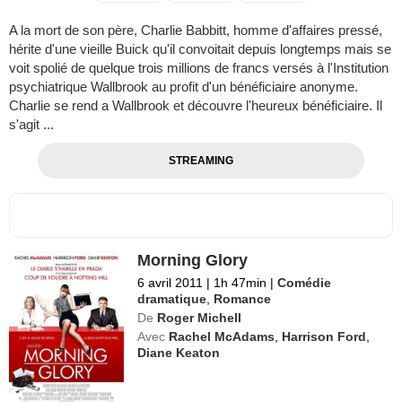
A la mort de son père, Charlie Babbitt, homme d'affaires pressé,
hérite d'une vieille Buick qu'il convoitait depuis longtemps mais se
voit spolié de quelque trois millions de francs versés à l'Institution
psychiatrique Wallbrook au profit d'un bénéficiaire anonyme.
Charlie se rend a Wallbrook et découvre l'heureux bénéficiaire. Il
s'agit ...
STREAMING
Morning Glory
6 avril 2011
|
1h 47min
|
Comédie
dramatique
,
Romance
De
Roger Michell
Avec
Rachel McAdams
,
Harrison Ford
,
Diane Keaton