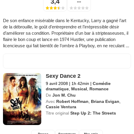
3,4
--
De son enfance misérable dans le Kentucky, Larry a gagné l’art
de la débrouille, le goût d’entreprendre et l’irrépressible désir
d’améliorer sa condition. Propriétaire d’un bar à stripteaseuses, il
flaire le bon coup et lance en 1974 Hustler, une publication
licencieuse qui fait bientôt de l’ombre à Playboy, en ne reculant ...
Sexy Dance 2
9 avril 2008
|
1h 42min
|
Comédie
dramatique
,
Musical
,
Romance
De
Jon M. Chu
Avec
Robert Hoffman
,
Briana Evigan
,
Cassie Ventura
Titre original
Step Up 2: The Streets
Presse
Spectateurs
Mes amis