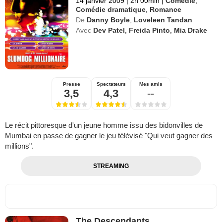
14 janvier 2009
|
2h 00min
|
Comédie
,
Comédie dramatique
,
Romance
De
Danny Boyle
,
Loveleen Tandan
Avec
Dev Patel
,
Freida Pinto
,
Mia Drake
Presse
Spectateurs
Mes amis
3,5
4,3
--
Le récit pittoresque d'un jeune homme issu des bidonvilles de
Mumbai en passe de gagner le jeu télévisé "Qui veut gagner des
millions".
STREAMING
The Descendants