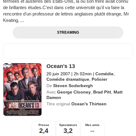
fermées et austères des États-Unis, là où son frère avait connu
de brillantes études.C'est dans cette université qu'il va faire la
rencontre d'un professeur de lettres anglaises plutôt étrange, Mr
Keating, ...
STREAMING
Ocean's 13
20 juin 2007
|
2h 02min
|
Comédie
,
Comédie dramatique
,
Policier
De
Steven Soderbergh
Avec
George Clooney
,
Brad Pitt
,
Matt
Damon
Titre original
Ocean's Thirteen
Presse
Spectateurs
Mes amis
2,4
3,2
--