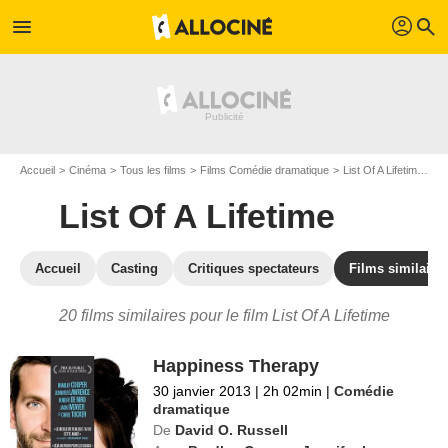
profil
menu
search
Accueil
Cinéma
Tous les films
Films Comédie dramatique
List Of A Lifetime
Le
List Of A Lifetime
Accueil
Casting
Critiques spectateurs
Films similaire
20 films similaires pour le film List Of A Lifetime
Happiness Therapy
30 janvier 2013
|
2h 02min
|
Comédie
dramatique
De
David O. Russell