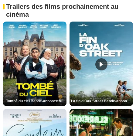
Trailers des films prochainement au
cinéma
Tombé du ciel Bande-annonce VF
La fin d’Oak Street Bande-annonce VO STFR