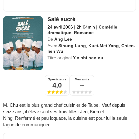
Salé sucré
24 avril 2006
|
2h 04min
|
Comédie
dramatique
,
Romance
De
Ang Lee
Avec
Sihung Lung
,
Kuei-Mei Yang
,
Chien-
lien Wu
Titre original
Yin shi nan nu
Spectateurs
Mes amis
4,0
--
M. Chu est le plus grand chef cuisinier de Taipei. Veuf depuis
seize ans, il élève seul ses trois filles: Jen, Kien et
Ning. Renfermé et peu loquace, la cuisine est pour lui la seule
façon de communiquer…