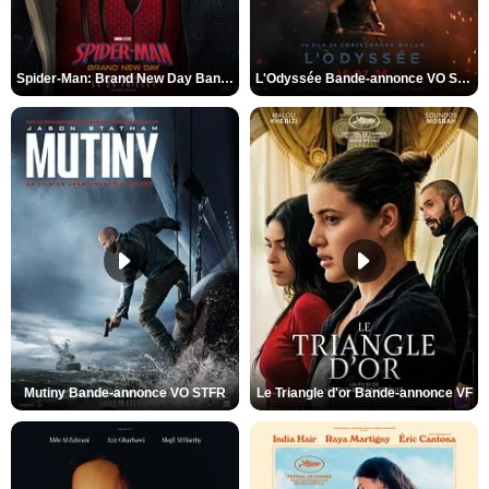
Spider-Man: Brand New Day Bande-annonce VO STFR
L'Odyssée Bande-annonce VO STFR
Mutiny Bande-annonce VO STFR
Le Triangle d'or Bande-annonce VF