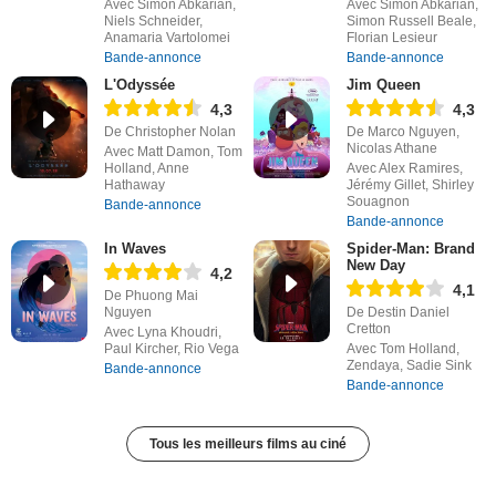
Avec Simon Abkarian,
Avec Simon Abkarian,
Niels Schneider,
Simon Russell Beale,
Anamaria Vartolomei
Florian Lesieur
Bande-annonce
Bande-annonce
L'Odyssée
Jim Queen
4,3
4,3
De Christopher Nolan
De Marco Nguyen,
Nicolas Athane
Avec Matt Damon, Tom
Holland, Anne
Avec Alex Ramires,
Hathaway
Jérémy Gillet, Shirley
Souagnon
Bande-annonce
Bande-annonce
In Waves
Spider-Man: Brand
New Day
4,2
4,1
De Phuong Mai
Nguyen
De Destin Daniel
Cretton
Avec Lyna Khoudri,
Paul Kircher, Rio Vega
Avec Tom Holland,
Zendaya, Sadie Sink
Bande-annonce
Bande-annonce
Tous les meilleurs films au ciné