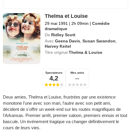
Thelma et Louise
29 mai 1991
|
2h 09min
|
Comédie
dramatique
De
Ridley Scott
Avec
Geena Davis
,
Susan Sarandon
,
Harvey Keitel
Titre original
Thelma & Louise
Spectateurs
Mes amis
4,2
--
Deux amies, Thelma et Louise, frustrées par une existence
monotone l'une avec son mari, l'autre avec son petit ami,
décident de s'offrir un week-end sur les routes magnifiques de
l'Arkansas. Premier arrêt, premier saloon, premiers ennuis et tout
bascule. Un événement tragique va changer définitivement le
cours de leurs vies.