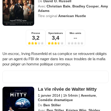
De
David O. Russell
Avec
Christian Bale
,
Bradley Cooper
,
Amy
Adams
Titre original
American Hustle
Presse
Spectateurs
Mes amis
3,2
3,4
--
Un escroc, Irving Rosenfeld et sa complice se retrouvent obligés
par un agent du FBI de nager dans les eaux troubles de la mafia
pour piéger un homme politique corrompu.
La Vie rêvée de Walter Mitty
1 janvier 2014
|
1h 54min
|
Aventure
,
Comédie dramatique
De
Ben Stiller
Avec
Ben Stiller
,
Kristen Wiig
,
Shirley