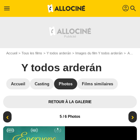
profil
menu
search
Accueil
Tous les films
Y todos arderán
Images du film Y todos arderán
Affiche du film Y todos arderán - Photo 5
Y todos arderán
Accueil
Casting
Photos
Films similaires
RETOUR À LA GALERIE
5
/ 6 Photos