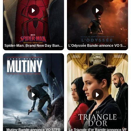
Spider-Man: Brand New Day Bande-annonce VO STFR
L'Odyssée Bande-annonce VO STFR
Mutiny Bande-annonce VO STFR
Le Triangle d'or Bande-annonce VF