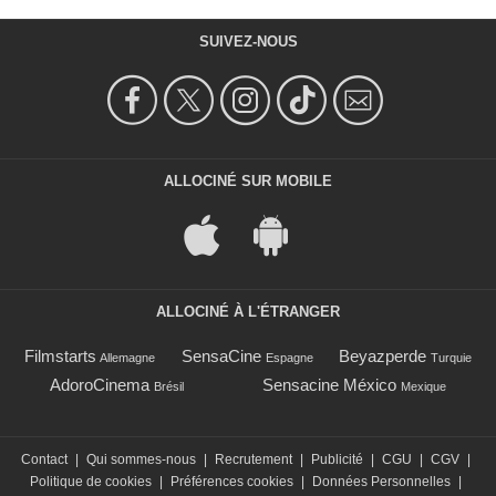
SUIVEZ-NOUS
ALLOCINÉ SUR MOBILE
ALLOCINÉ À L'ÉTRANGER
Filmstarts
SensaCine
Beyazperde
Allemagne
Espagne
Turquie
AdoroCinema
Sensacine México
Brésil
Mexique
Contact
|
Qui sommes-nous
|
Recrutement
|
Publicité
|
CGU
|
CGV
|
Politique de cookies
|
Préférences cookies
|
Données Personnelles
|