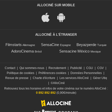
ALLOCINÉ SUR MOBILE
ALLOCINÉ À L'ÉTRANGER
Filmstarts
SensaCine
Beyazperde
Allemagne
Espagne
Turquie
AdoroCinema
Sensacine México
Brésil
Mexique
Contact
|
Qui sommes-nous
|
Recrutement
|
Publicité
|
CGU
|
CGV
|
Politique de cookies
|
Préférences cookies
|
Données Personnelles
|
Revue de presse
|
Charte d'écriture
|
Les services AlloCiné
|
Gérer Utiq
|
©AlloCiné
Retrouvez tous les horaires et infos de votre cinéma sur le numéro AlloCiné :
0 892 892 892
(0,90€/minute)