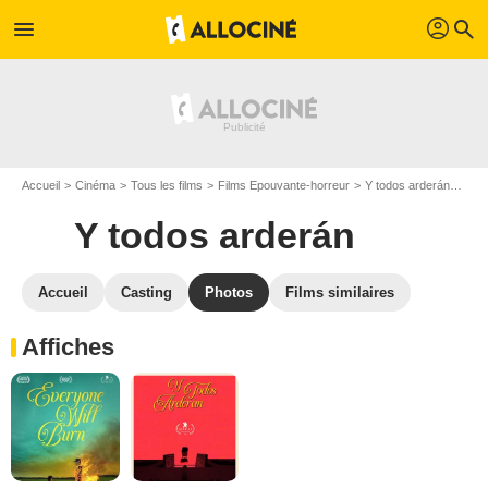
profil
menu
search
Accueil
Cinéma
Tous les films
Films Epouvante-horreur
Y todos arderán
Gale
Y todos arderán
Accueil
Casting
Photos
Films similaires
Affiches