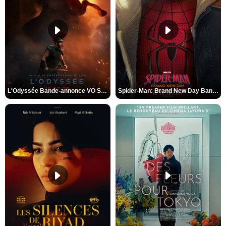
L'Odyssée Bande-annonce VO STFR
Spider-Man: Brand New Day Bande-annonce VO STFR