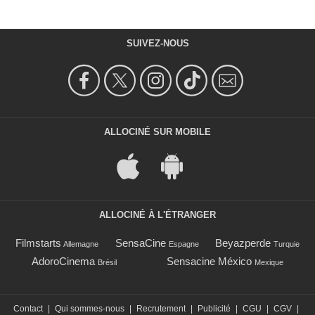
SUIVEZ-NOUS
ALLOCINÉ SUR MOBILE
ALLOCINÉ À L'ÉTRANGER
Filmstarts
SensaCine
Beyazperde
Allemagne
Espagne
Turquie
AdoroCinema
Sensacine México
Brésil
Mexique
Contact
|
Qui sommes-nous
|
Recrutement
|
Publicité
|
CGU
|
CGV
|