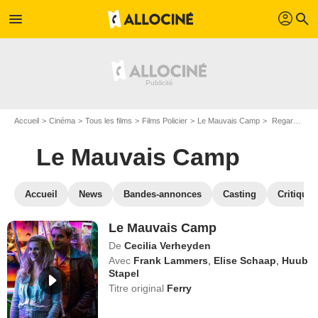
profil
menu
search
Accueil
Cinéma
Tous les films
Films Policier
Le Mauvais Camp
Regarder Le Mauvais Camp en SVOD
Le Mauvais Camp
Accueil
News
Bandes-annonces
Casting
Critiques
Le Mauvais Camp
De
Cecilia Verheyden
Avec
Frank Lammers
,
Elise Schaap
,
Huub
Stapel
Titre original
Ferry