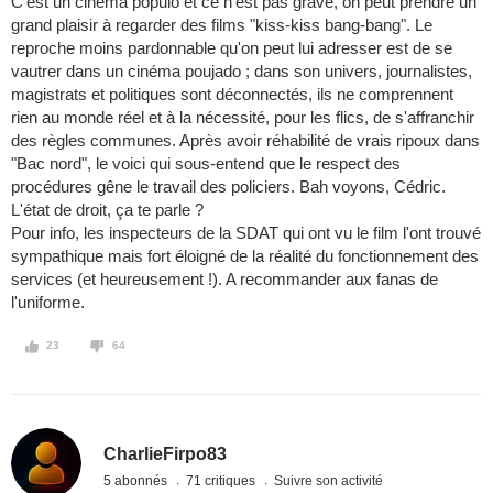
C'est un cinéma populo et ce n'est pas grave, on peut prendre un
grand plaisir à regarder des films "kiss-kiss bang-bang". Le
reproche moins pardonnable qu'on peut lui adresser est de se
vautrer dans un cinéma poujado ; dans son univers, journalistes,
magistrats et politiques sont déconnectés, ils ne comprennent
rien au monde réel et à la nécessité, pour les flics, de s'affranchir
des règles communes. Après avoir réhabilité de vrais ripoux dans
"Bac nord", le voici qui sous-entend que le respect des
procédures gêne le travail des policiers. Bah voyons, Cédric.
L'état de droit, ça te parle ?
Pour info, les inspecteurs de la SDAT qui ont vu le film l'ont trouvé
sympathique mais fort éloigné de la réalité du fonctionnement des
services (et heureusement !). A recommander aux fanas de
l'uniforme.
23
64
CharlieFirpo83
5 abonnés
71 critiques
Suivre son activité