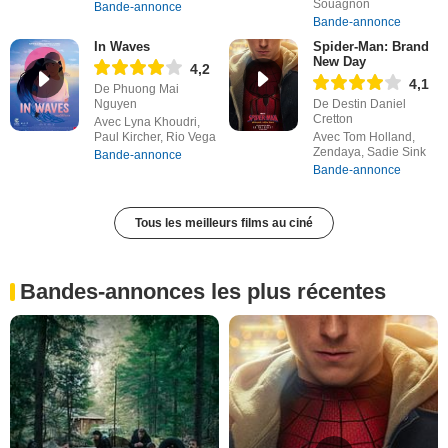
Souagnon
Bande-annonce
Bande-annonce
In Waves
Spider-Man: Brand
New Day
4,2
4,1
De Phuong Mai
Nguyen
De Destin Daniel
Cretton
Avec Lyna Khoudri,
Paul Kircher, Rio Vega
Avec Tom Holland,
Zendaya, Sadie Sink
Bande-annonce
Bande-annonce
Tous les meilleurs films au ciné
Bandes-annonces les plus récentes