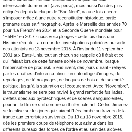
intéressants du moment (avis perso), mais aussi l'un des plus
critiqués depuis la claque de “Bac Nord”, va une fois encore
s’imposer grâce à une autre reconstitution historique, partie
prenante dans sa filmographie. Après le Marseille des années 70
pour “La French” en 2014 et la Seconde Guerre mondiale pour
“HhHH” en 2017 - nous voici plongés - cette fois dans une
Histoire récente - au cœur des investigations policières au sortir
des attentats du 13 novembre 2015. À l’instar du 11 septembre
2001 aux Etats-Unis, tout un chacun se rappelle où il était et ce
qu’il faisait lors de cette funeste soirée de novembre, lorsque
l’impensable se produisit. S'ensuivent, des jours durant - relayés
par les chaînes d’info en continu - un cafouillage d’images, de
reportages, de témoignages, de langues de bois et de solennité
politique, jusqu’à la saturation et l'écœurement. Avec “Novembre”,
le traumatisme ne sera pas ravivé à grand renfort de fusillades,
d'effets spéciaux pyrotechniques et de scènes sanguinolentes,
pourtant le film se suit comme un thriller haletant. Cédric Jimenez
se focalise sur les jours qui suivent l’hécatombe au travers de la
traque aux terroristes survivants. Du 13 au 18 novembre 2015,
dès les premiers coups de téléphone tout azimut dans les
différents bureaux des forces de l’ordre et au sein des alcôves