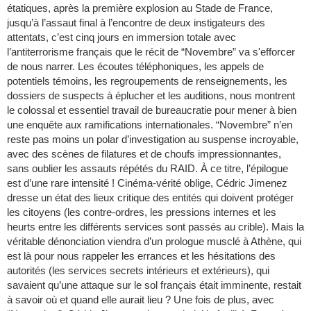
étatiques, après la première explosion au Stade de France,
jusqu’à l’assaut final à l’encontre de deux instigateurs des
attentats, c’est cinq jours en immersion totale avec
l’antiterrorisme français que le récit de “Novembre” va s'efforcer
de nous narrer. Les écoutes téléphoniques, les appels de
potentiels témoins, les regroupements de renseignements, les
dossiers de suspects à éplucher et les auditions, nous montrent
le colossal et essentiel travail de bureaucratie pour mener à bien
une enquête aux ramifications internationales. “Novembre” n’en
reste pas moins un polar d’investigation au suspense incroyable,
avec des scènes de filatures et de choufs impressionnantes,
sans oublier les assauts répétés du RAID. À ce titre, l’épilogue
est d’une rare intensité ! Cinéma-vérité oblige, Cédric Jimenez
dresse un état des lieux critique des entités qui doivent protéger
les citoyens (les contre-ordres, les pressions internes et les
heurts entre les différents services sont passés au crible). Mais la
véritable dénonciation viendra d’un prologue musclé à Athène, qui
est là pour nous rappeler les errances et les hésitations des
autorités (les services secrets intérieurs et extérieurs), qui
savaient qu’une attaque sur le sol français était imminente, restait
à savoir où et quand elle aurait lieu ? Une fois de plus, avec