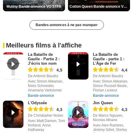
Mutiny Bande-annonce VO STFR
Cotton Queen Bande-annonce VO STFR
Bandes-annonces à ne pas manquer
Meilleurs films à l'affiche
La Bataille de
La Bataille de
Gaulle - Partie 2 :
Gaulle - partie 1 :
J’écris ton nom
L'Âge de Fer
4,5
4,4
De Antonin Baudry
De Antonin Baudry
Avec Simon Abkarian,
Avec Simon Abkarian,
Niels Schneider,
Simon Russell Beale,
Anamaria Vartolomei
Florian Lesieur
Bande-annonce
Bande-annonce
L'Odyssée
Jim Queen
4,3
4,3
De Christopher Nolan
De Marco Nguyen,
Nicolas Athane
Avec Matt Damon, Tom
Holland, Anne
Avec Alex Ramires,
Hathaway
Jérémy Gillet, Shirley