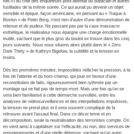
fois-ci du côté des enquêteurs post-attentat du Bataclan et autres
fusillades de la même soirée. Ce qui aurait pu devenir un objet
sensible et épique, façon américaine, en pensant au « Traque à
Boston » de Peter Berg, n’est rien d’autre d’une démonstration de
retenue et de pudeur. Ne passant pas par la case massacre
esthétique, le réalisateur nous épargne une charge émotionnelle
inutile, sachant que le plus gros du boulot se trouve dans les cinq
jours suivants. Nous nous situons alors plutôt dans le « Zero
Dark Thirty » de Kathryn Bigelow, la subtilité et la tension en
moins.
Dès les premières minutes, impossibles relâcher la pression, à la
fois de l’attente et du hors-champ, qui joue en faveur d’une
reconstitution de faits, rigoureusement bien rythmée par un
montage qui ne fait pas de temps-mort. Mais une fois qu’on se
sera bien familiarisé à cette démarche survoltée, entre les
analyses de vidéosurveillances et des interpellations impulsives,
la tension ne prend plus et il sera souvent compliqué de la
retrouver avant l’assaut final. Dans ce décor terne et en
décomposition, seule la neutralisation des terroristes compte. On
en vient ainsi à capitaliser sur l’efficacité, ou non, des services de
renseignements et d’une réelle détresse, sachant qu’un autre