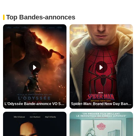
Top Bandes-annonces
L'Odyssée Bande-annonce VO STFR
Spider-Man: Brand New Day Bande-annonce VO STFR