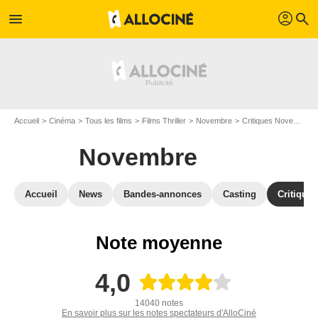
profil
menu
search
Accueil
Cinéma
Tous les films
Films Thriller
Novembre
Critiques Novembre
Novembre
Accueil
News
Bandes-annonces
Casting
Critiques
Note moyenne
4,0
14040 notes
En savoir plus sur les notes spectateurs d'AlloCiné