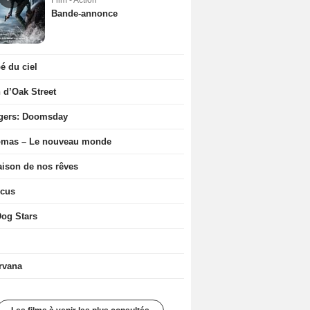
Film - Action
Bande-annonce
 du ciel
n d’Oak Street
gers: Doomsday
ômas – Le nouveau monde
ison de nos rêves
icus
og Stars
rvana