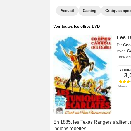
Accueil
Casting
Critiques spec
Voir toutes les offres DVD
Les T
De
Ceci
Avec
G
Titre or
Spectat
3,
50 notes, 9 c
En 1885, les Texas Rangers s'allient
Indiens rebelles.