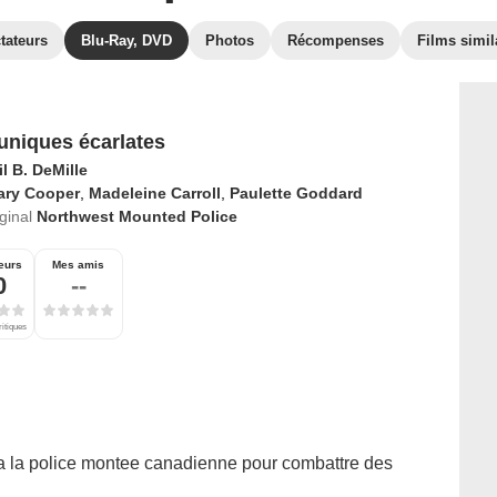
tateurs
Blu-Ray, DVD
Photos
Récompenses
Films simil
uniques écarlates
l B. DeMille
ary Cooper
,
Madeleine Carroll
,
Paulette Goddard
iginal
Northwest Mounted Police
eurs
Mes amis
0
--
ritiques
 a la police montee canadienne pour combattre des