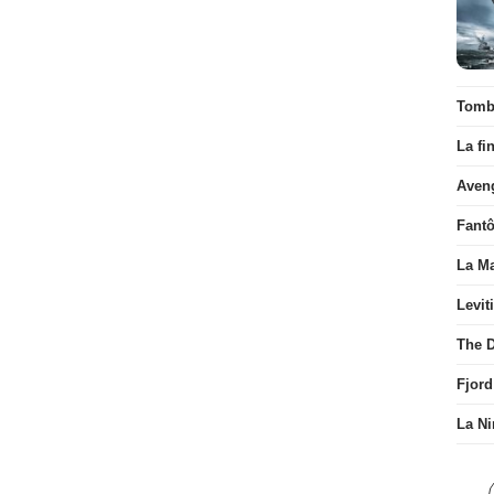
Tombé
La fi
Aven
Fant
La Ma
Levit
The D
Fjord
La Ni