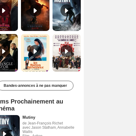
Le Triangle d'or Bande-annonce VF
Les Matins merveilleux Bande-annonce VF
De la Comédie-Française Teaser VF
Bandes-annonces à ne pas manquer
lms Prochainement au
néma
Mutiny
de Jean-François Richet
avec Jason Statham, Annabelle
Wallis