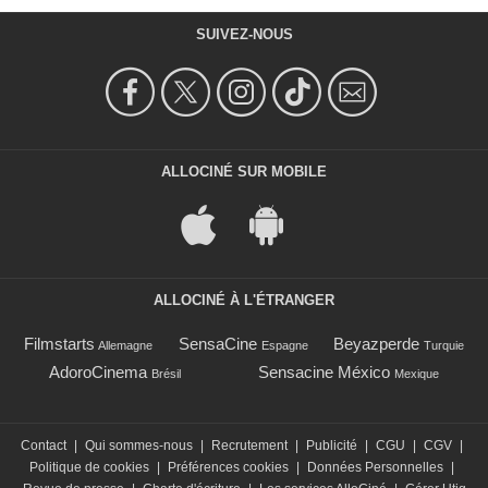
SUIVEZ-NOUS
ALLOCINÉ SUR MOBILE
ALLOCINÉ À L'ÉTRANGER
Filmstarts
SensaCine
Beyazperde
Allemagne
Espagne
Turquie
AdoroCinema
Sensacine México
Brésil
Mexique
Contact
|
Qui sommes-nous
|
Recrutement
|
Publicité
|
CGU
|
CGV
|
Politique de cookies
|
Préférences cookies
|
Données Personnelles
|