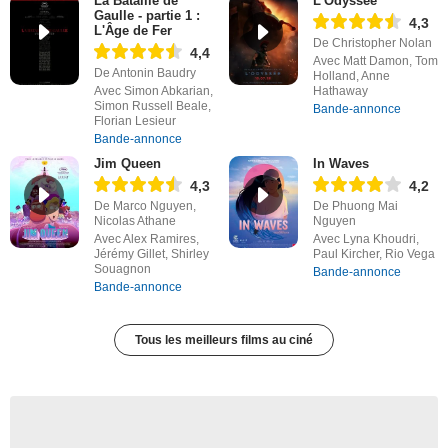
La Bataille de
L'Odyssée
Gaulle - partie 1 :
4,3
L'Âge de Fer
De Christopher Nolan
4,4
Avec Matt Damon, Tom
De Antonin Baudry
Holland, Anne
Avec Simon Abkarian,
Hathaway
Simon Russell Beale,
Bande-annonce
Florian Lesieur
Bande-annonce
Jim Queen
In Waves
4,3
4,2
De Marco Nguyen,
De Phuong Mai
Nicolas Athane
Nguyen
Avec Alex Ramires,
Avec Lyna Khoudri,
Jérémy Gillet, Shirley
Paul Kircher, Rio Vega
Souagnon
Bande-annonce
Bande-annonce
Tous les meilleurs films au ciné