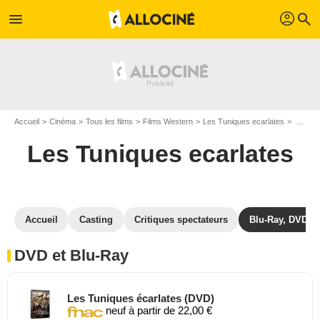
profil
menu
search
Accueil
Cinéma
Tous les films
Films Western
Les Tuniques ecarlates
Les Tuniques ecarlates en DVD Blu Ray
Les Tuniques ecarlates
Accueil
Casting
Critiques spectateurs
Blu-Ray, DVD
DVD et Blu-Ray
Les Tuniques écarlates (DVD)
neuf à partir de 22,00 €