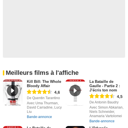
Meilleurs films à l'affiche
Kill Bill: The Whole
La Bataille de
Bloody Affair
Gaulle - Partie 2 :
J’écris ton nom
4,6
4,5
De Quentin Tarantino
De Antonin Baudry
Avec Uma Thurman,
David Carradine, Lucy
Avec Simon Abkarian,
Liu
Niels Schneider,
Anamaria Vartolomei
Bande-annonce
Bande-annonce