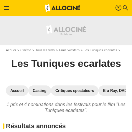
profil
menu
search
Accueil
Cinéma
Tous les films
Films Western
Les Tuniques ecarlates
Prix et nominations pour Les Tuniques ecarlates
Les Tuniques ecarlates
Accueil
Casting
Critiques spectateurs
Blu-Ray, DVD
1 prix et 4 nominations dans les festivals pour le film "Les
Tuniques ecarlates".
Résultats annoncés