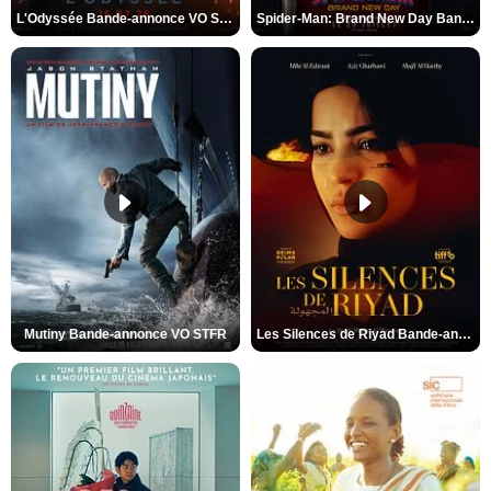
L'Odyssée Bande-annonce VO STFR
Spider-Man: Brand New Day Bande-annonce VO STFR
Mutiny Bande-annonce VO STFR
Les Silences de Riyad Bande-annonce VO STFR