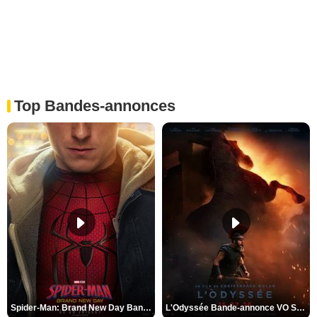
Top Bandes-annonces
Spider-Man: Brand New Day Bande-annonce VO STFR
L'Odyssée Bande-annonce VO STFR