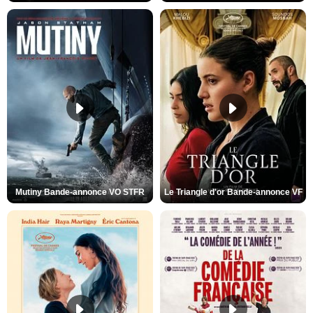
Mutiny Bande-annonce VO STFR
Le Triangle d'or Bande-annonce VF