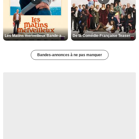
Les Matins merveilleux Bande-annonce VF
De la Comédie-Française Teaser VF
Bandes-annonces à ne pas manquer