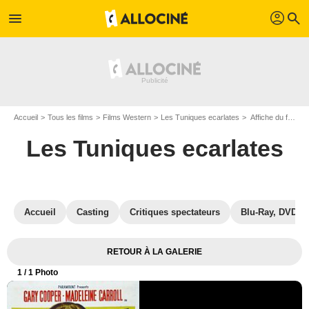
profil
menu
search
Accueil
Tous les films
Films Western
Les Tuniques ecarlates
Affiche du film Les Tuniques ecarlates - Photo 1
Les Tuniques ecarlates
Accueil
Casting
Critiques spectateurs
Blu-Ray, DVD
RETOUR À LA GALERIE
1
/ 1 Photo