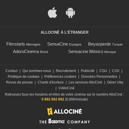
ALLOCINÉ À L'ÉTRANGER
Filmstarts
SensaCine
Beyazperde
Allemagne
Espagne
Turquie
AdoroCinema
Sensacine México
Brésil
Mexique
Contact
|
Qui sommes-nous
|
Recrutement
|
Publicité
|
CGU
|
CGV
|
Politique de cookies
|
Préférences cookies
|
Données Personnelles
|
Revue de presse
|
Charte d'écriture
|
Les services AlloCiné
|
Gérer Utiq
|
©AlloCiné
Retrouvez tous les horaires et infos de votre cinéma sur le numéro AlloCiné :
0 892 892 892
(0,90€/minute)