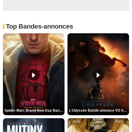
Top Bandes-annonces
Spider-Man: Brand New Day Bande-annonce VO STFR
L'Odyssée Bande-annonce VO STFR