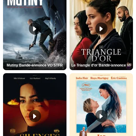
Mutiny Bande-annonce VO STFR
Le Triangle d'or Bande-annonce VF