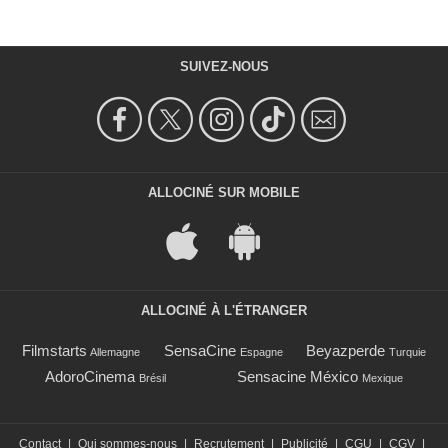
SUIVEZ-NOUS
ALLOCINÉ SUR MOBILE
ALLOCINÉ À L'ÉTRANGER
Filmstarts
SensaCine
Beyazperde
Allemagne
Espagne
Turquie
AdoroCinema
Sensacine México
Brésil
Mexique
Contact
|
Qui sommes-nous
|
Recrutement
|
Publicité
|
CGU
|
CGV
|