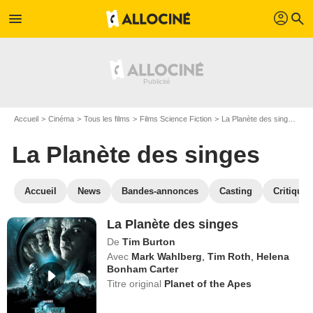
profil
menu
search
Accueil
Cinéma
Tous les films
Films Science Fiction
La Planète des singes
R
La Planète des singes
Accueil
News
Bandes-annonces
Casting
Critiques
La Planète des singes
De
Tim Burton
Avec
Mark Wahlberg
,
Tim Roth
,
Helena
Bonham Carter
Titre original
Planet of the Apes