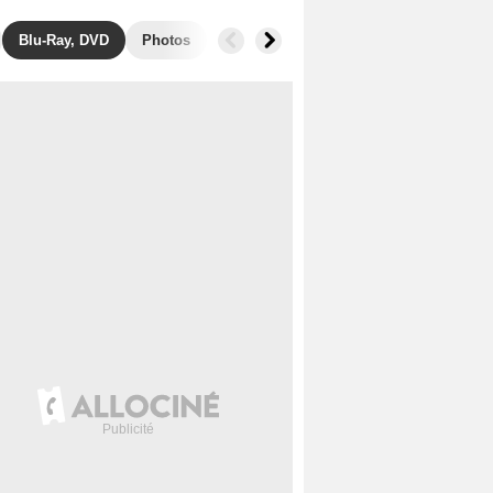
Blu-Ray, DVD
Photos
Secrets de tournage
Box Office