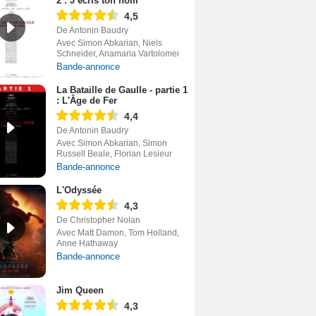
2 : J’écris ton nom
4,5
De Antonin Baudry
Avec Simon Abkarian, Niels
Schneider, Anamaria Vartolomei
Bande-annonce
La Bataille de Gaulle - partie 1
: L'Âge de Fer
4,4
De Antonin Baudry
Avec Simon Abkarian, Simon
Russell Beale, Florian Lesieur
Bande-annonce
L'Odyssée
4,3
De Christopher Nolan
Avec Matt Damon, Tom Holland,
Anne Hathaway
Bande-annonce
Jim Queen
4,3