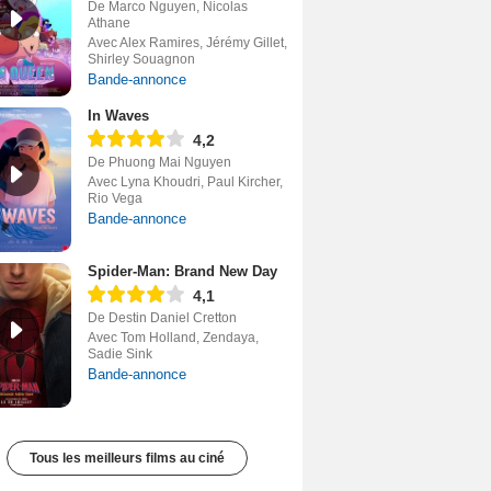
De Marco Nguyen, Nicolas
Athane
Avec Alex Ramires, Jérémy Gillet,
Shirley Souagnon
Bande-annonce
In Waves
4,2
De Phuong Mai Nguyen
Avec Lyna Khoudri, Paul Kircher,
Rio Vega
Bande-annonce
Spider-Man: Brand New Day
4,1
De Destin Daniel Cretton
Avec Tom Holland, Zendaya,
Sadie Sink
Bande-annonce
Tous les meilleurs films au ciné