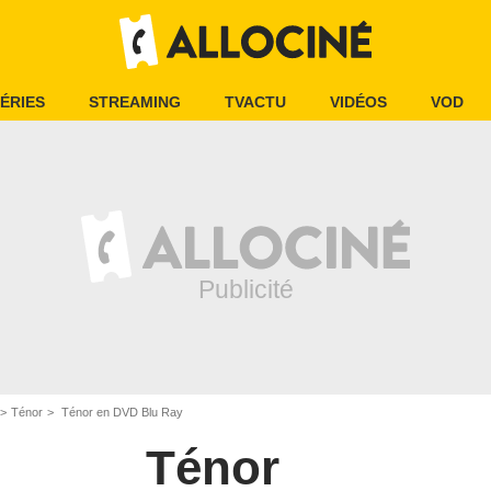
ÉRIES
STREAMING
TVACTU
VIDÉOS
VOD
Ténor
Ténor en DVD Blu Ray
Ténor