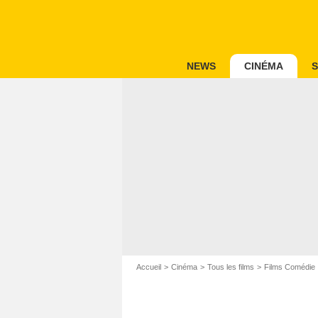
NEWS
CINÉMA
S
Accueil
Cinéma
Tous les films
Films Comédie