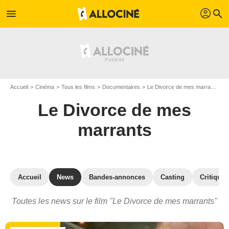
profil
menu
search
Accueil
Cinéma
Tous les films
Documentaires
Le Divorce de mes marrants
A
Le Divorce de mes
marrants
Accueil
News
Bandes-annonces
Casting
Critiques
Toutes les news sur le film "Le Divorce de mes marrants"