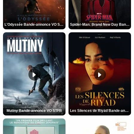
L'Odyssée Bande-annonce VO STFR
Spider-Man: Brand New Day Bande-annonce VO STFR
Mutiny Bande-annonce VO STFR
Les Silences de Riyad Bande-annonce VO STFR