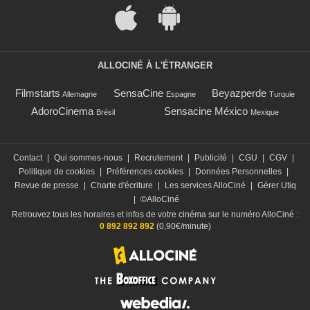
ALLOCINÉ À L'ÉTRANGER
Filmstarts
SensaCine
Beyazperde
Allemagne
Espagne
Turquie
AdoroCinema
Sensacine México
Brésil
Mexique
Contact
|
Qui sommes-nous
|
Recrutement
|
Publicité
|
CGU
|
CGV
|
Politique de cookies
|
Préférences cookies
|
Données Personnelles
|
Revue de presse
|
Charte d'écriture
|
Les services AlloCiné
|
Gérer Utiq
|
©AlloCiné
Retrouvez tous les horaires et infos de votre cinéma sur le numéro AlloCiné :
0 892 892 892
(0,90€/minute)