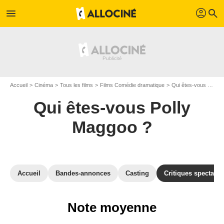
profil
menu
search
Accueil
Cinéma
Tous les films
Films Comédie dramatique
Qui êtes-vous Polly Maggoo ?
Qui êtes-vous Polly
Maggoo ?
Accueil
Bandes-annonces
Casting
Critiques spectateu
Note moyenne