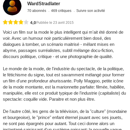
WardStradlater
70 abonnés
469 critiques
Suivre son activité
4,0
Publiée le 23 avril 2015
Voici un film sur la mode le plus intelligent qui m'ait été donné de
voir. Avec un humour noir particulièrement bien dosé, des
dialogues à tomber, un scénario maitrisé - mêlant mises en
abyme, passages surréalistes, subtil mélange docu-fiction,
discours politique, critique - et une photographie de qualité.
Le monde de la mode, de l'industrie du spectacle, de la politique,
le fétichisme du signe, tout est savamment mélangé pour former
un film d'une profondeur ahurissante. Polly Maggoo, petite icône
de la mode montante, est la marionnette parfaite: filmée, habillée,
manipulée, elle est ce produit typique de l'industrie (capitaliste) du
spectacle: coquille vide. Paraitre et non plus être.
De l'autre côté, les gens de la télévision, de la "culture" (mondaine
et bourgeoise), le "prince" enfant éternel jouant avec ses jouets,
ne sont pas épargnés pour autant. Tout ceci donne alors un
instantané saisissant d'un système naissant: la nouvelle vague