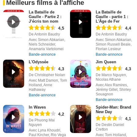
Meilleurs films à l'affiche
La Bataille de
La Bataille de
Gaulle - Partie 2 :
Gaulle - partie 1 :
J’écris ton nom
L'Âge de Fer
4,5
4,4
De Antonin Baudry
De Antonin Baudry
Avec Simon Abkarian,
Avec Simon Abkarian,
Niels Schneider,
Simon Russell Beale,
Anamaria Vartolomei
Florian Lesieur
Bande-annonce
Bande-annonce
L'Odyssée
Jim Queen
4,3
4,3
De Christopher Nolan
De Marco Nguyen,
Nicolas Athane
Avec Matt Damon, Tom
Holland, Anne
Avec Alex Ramires,
Hathaway
Jérémy Gillet, Shirley
Souagnon
Bande-annonce
Bande-annonce
In Waves
Spider-Man: Brand
New Day
4,2
4,1
De Phuong Mai
Nguyen
De Destin Daniel
Cretton
Avec Lyna Khoudri,
Paul Kircher, Rio Vega
Avec Tom Holland,