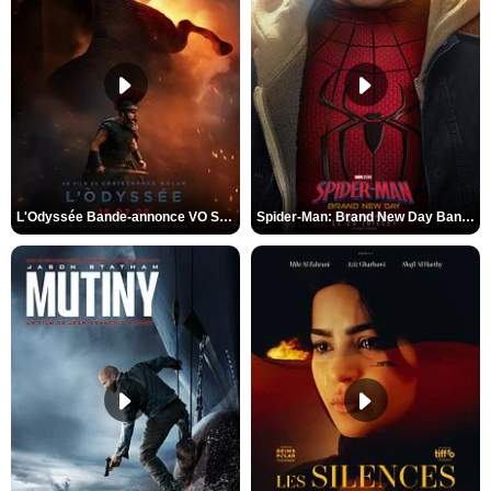
L'Odyssée Bande-annonce VO STFR
Spider-Man: Brand New Day Bande-annonce VO STFR