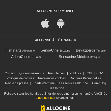
ALLOCINÉ SUR MOBILE
ALLOCINÉ À L'ÉTRANGER
Filmstarts
SensaCine
Beyazperde
Allemagne
Espagne
Turquie
AdoroCinema
Sensacine México
Brésil
Mexique
Contact
|
Qui sommes-nous
|
Recrutement
|
Publicité
|
CGU
|
CGV
|
Politique de cookies
|
Préférences cookies
|
Données Personnelles
|
Revue de presse
|
Charte d'écriture
|
Les services AlloCiné
|
Gérer Utiq
|
©AlloCiné
Retrouvez tous les horaires et infos de votre cinéma sur le numéro AlloCiné :
0 892 892 892
(0,90€/minute)