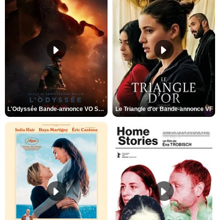
L'Odyssée Bande-annonce VO STFR
Le Triangle d'or Bande-annonce VF