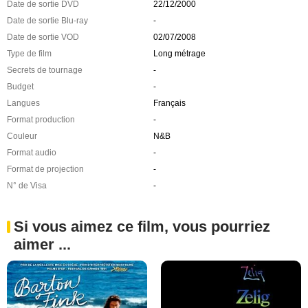
Date de sortie DVD
22/12/2000
Date de sortie Blu-ray
-
Date de sortie VOD
02/07/2008
Type de film
Long métrage
Secrets de tournage
-
Budget
-
Langues
Français
Format production
-
Couleur
N&B
Format audio
-
Format de projection
-
N° de Visa
-
Si vous aimez ce film, vous pourriez
aimer ...