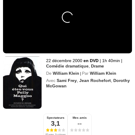
22 décembre 2000
en DVD
|
1h 40min
|
Comédie dramatique
,
Drame
De
William Klein
Par
William Klein
|
Avec
Sami Frey
,
Jean Rochefort
,
Dorothy
McGowan
Spectateurs
Mes amis
3,1
--
83 notes, 9 critiques