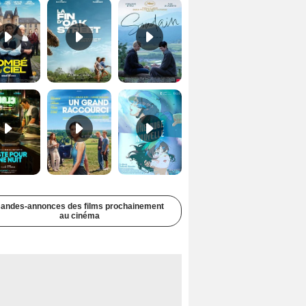
Juste pour une nuit Bande-annonce VO STFR
Un grand raccourci Bande-annonce VF
Une aube nouvelle Bande-annonce VO STFR
andes-annonces des films prochainement
au cinéma