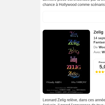
chance à Hollywood comme scénariste 
Zelig
14 sep
Fantas
De
Woo
Avec
W
Pres
5,
Leonard Zelig relève, dans ces année