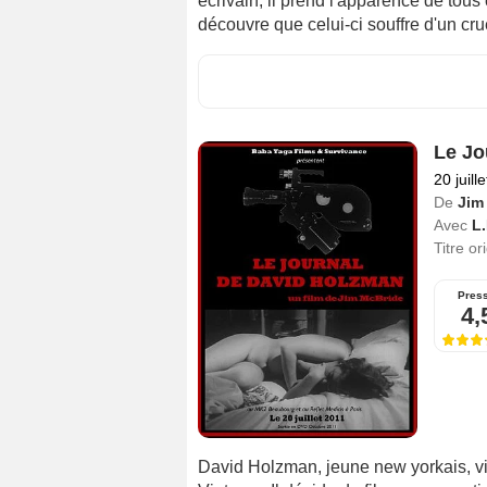
écrivain, il prend l'apparence de tou
découvre que celui-ci souffre d'un cr
Le Jo
20 juill
De
Jim
Avec
L.
Titre or
Pres
4,
David Holzman, jeune new yorkais, vie