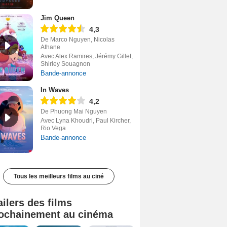
Jim Queen
4,3
De Marco Nguyen, Nicolas
Athane
Avec Alex Ramires, Jérémy Gillet,
Shirley Souagnon
Bande-annonce
In Waves
4,2
De Phuong Mai Nguyen
Avec Lyna Khoudri, Paul Kircher,
Rio Vega
Bande-annonce
Tous les meilleurs films au ciné
ailers des films
ochainement au cinéma
Tombé du ciel Bande-annonce VF
La fin d’Oak Street Bande-annonce VO STFR
Soudain Bande-annonce VF STFR