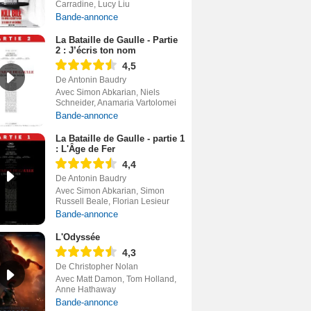
Carradine, Lucy Liu
Bande-annonce
La Bataille de Gaulle - Partie
2 : J’écris ton nom
4,5
De Antonin Baudry
Avec Simon Abkarian, Niels
Schneider, Anamaria Vartolomei
Bande-annonce
La Bataille de Gaulle - partie 1
: L'Âge de Fer
4,4
De Antonin Baudry
Avec Simon Abkarian, Simon
Russell Beale, Florian Lesieur
Bande-annonce
L'Odyssée
4,3
De Christopher Nolan
Avec Matt Damon, Tom Holland,
Anne Hathaway
Bande-annonce