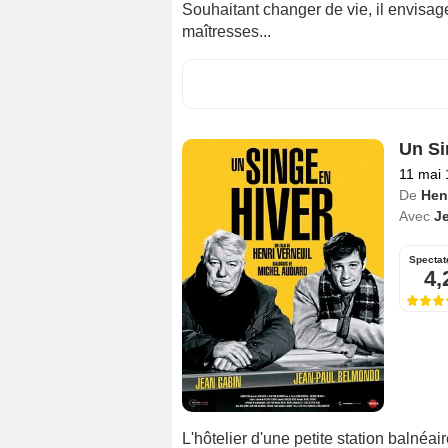
Souhaitant changer de vie, il envisa
maîtresses...
Un Si
11 mai
De
Henr
Avec
J
Spectat
4,
L'hôtelier d'une petite station balné