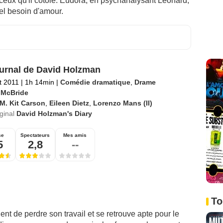
s ceux qu'il côtoie. Eudora, en psychanalysant Léonard,
uel besoin d'amour.
urnal de David Holzman
et 2011
|
1h 14min
|
Comédie dramatique
,
Drame
 McBride
M. Kit Carson
,
Eileen Dietz
,
Lorenzo Mans (II)
iginal
David Holzman's Diary
se
Spectateurs
Mes amis
5
2,8
--
To
nt de perdre son travail et se retrouve apte pour le