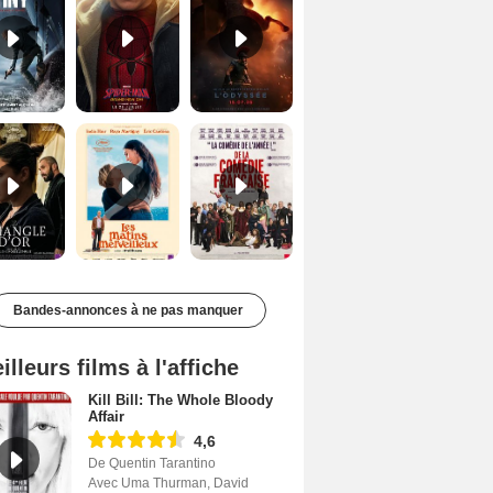
Le Triangle d'or Bande-annonce VF
Les Matins merveilleux Bande-annonce VF
De la Comédie-Française Teaser VF
Bandes-annonces à ne pas manquer
illeurs films à l'affiche
Kill Bill: The Whole Bloody
Affair
4,6
De Quentin Tarantino
Avec Uma Thurman, David