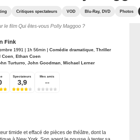
ting
Critiques spectateurs
VOD
Blu-Ray, DVD
Photos
ur le film Qui êtes-vous Polly Maggoo ?
n Fink
tembre 1991
|
1h 56min
|
Comédie dramatique
,
Thriller
l Coen
,
Ethan Coen
hn Turturro
,
John Goodman
,
Michael Lerner
se
Spectateurs
Mes amis
0
3,9
--
ur timide et effacé de pièces de théâtre, dont la
itique à New York. Son agent le pousse à tenter sa