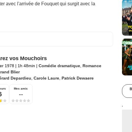
ter avec l'arrivée de Fouquet qui surgit avec la
rez vos Mouchoirs
ier 1978
|
1h 48min
|
Comédie dramatique
,
Romance
rand Blier
érard Depardieu
,
Carole Laure
,
Patrick Dewaere
B
eurs
Mes amis
6
--
'