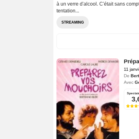
à un verre d'alcool. C'était sans comp
tentation...
STREAMING
Prépa
11 janv
De
Bert
Avec
G
Spectat
3,