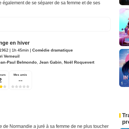
ge également de se séparer de sa femme et de ses
nge en hiver
 1962
|
1h 45min
|
Comédie dramatique
i Verneuil
ean-Paul Belmondo
,
Jean Gabin
,
Noël Roquevert
eurs
Mes amis
2
--
Tr
pr
aire de Normandie a juré à sa femme de ne plus toucher