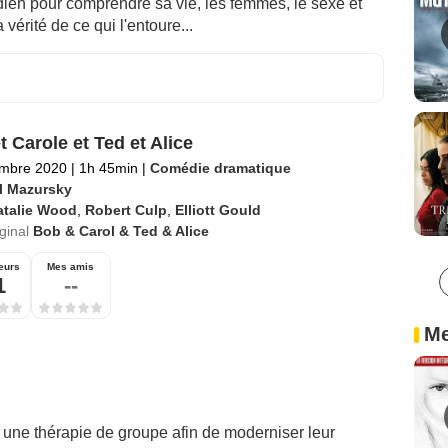
idien pour comprendre sa vie, les femmes, le sexe et
 vérité de ce qui l'entoure...
t Carole et Ted et Alice
embre 2020
|
1h 45min
|
Comédie dramatique
l Mazursky
atalie Wood
,
Robert Culp
,
Elliott Gould
iginal
Bob & Carol & Ted & Alice
eurs
Mes amis
1
--
Me
une thérapie de groupe afin de moderniser leur