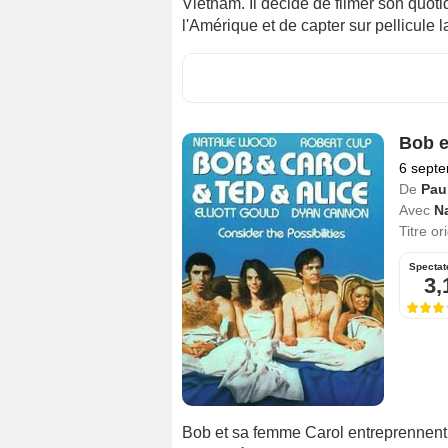
Vietnam. Il décide de filmer son quot
l'Amérique et de capter sur pellicule la
Bob e
6 sept
De
Pau
Avec
N
Titre or
Spectat
3,
Bob et sa femme Carol entreprennent 