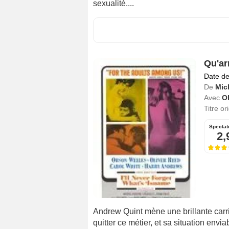
sexualité....
Qu'arr
Date de
De
Mic
Avec
Ol
Titre or
Spectat
2,
Andrew Quint mène une brillante carri
quitter ce métier, et sa situation envia