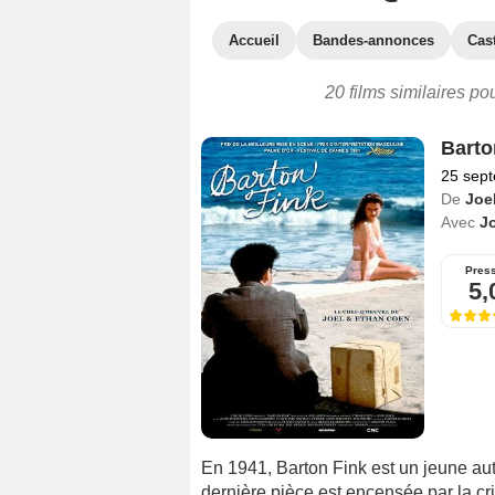
Accueil
Bandes-annonces
Cas
20 films similaires po
Barto
25 sep
De
Joe
Avec
Jo
Pres
5,
En 1941, Barton Fink est un jeune aute
dernière pièce est encensée par la cr