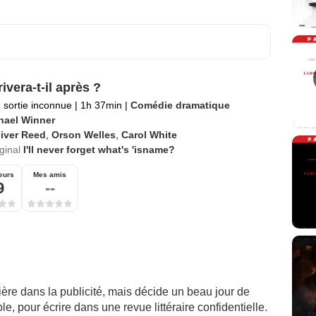
ivera-t-il après ?
 sortie inconnue
|
1h 37min
|
Comédie dramatique
hael Winner
iver Reed
,
Orson Welles
,
Carol White
iginal
I'll never forget what's 'isname?
eurs
Mes amis
9
--
ère dans la publicité, mais décide un beau jour de
ble, pour écrire dans une revue littéraire confidentielle.