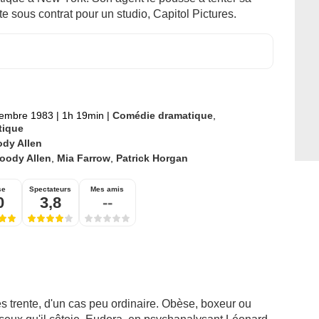
sous contrat pour un studio, Capitol Pictures.
tembre 1983
|
1h 19min
|
Comédie dramatique
,
tique
dy Allen
oody Allen
,
Mia Farrow
,
Patrick Horgan
se
Spectateurs
Mes amis
0
3,8
--
s trente, d'un cas peu ordinaire. Obèse, boxeur ou