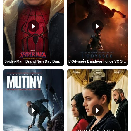
Spider-Man: Brand New Day Bande-annonce VO STFR
L'Odyssée Bande-annonce VO STFR