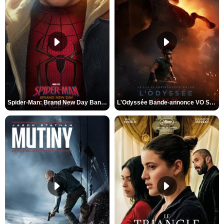
Spider-Man: Brand New Day Bande-annonce VO STFR
L'Odyssée Bande-annonce VO STFR