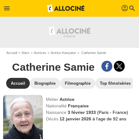
profil
menu
search
Accueil
Stars
Actrices
Actrice française
Catherine Samie
Catherine Samie
Accueil
Biographie
Filmographie
Top films/séries
Métier
Actrice
Nationalité
Française
Naissance
3 février 1933
(Paris - France)
Décès
12 janvier 2026
à l'age de 92 ans