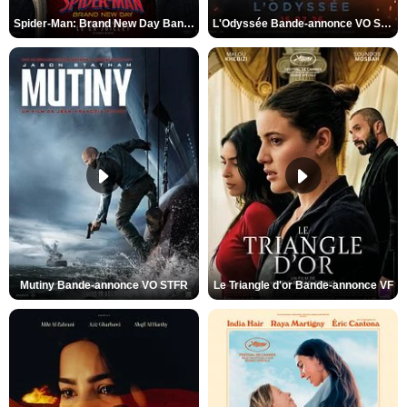
Spider-Man: Brand New Day Bande-annonce VO STFR
L'Odyssée Bande-annonce VO STFR
Mutiny Bande-annonce VO STFR
Le Triangle d'or Bande-annonce VF