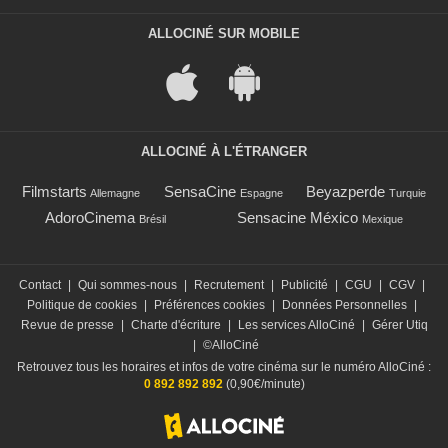
ALLOCINÉ SUR MOBILE
ALLOCINÉ À L'ÉTRANGER
Filmstarts
SensaCine
Beyazperde
Allemagne
Espagne
Turquie
AdoroCinema
Sensacine México
Brésil
Mexique
Contact
|
Qui sommes-nous
|
Recrutement
|
Publicité
|
CGU
|
CGV
|
Politique de cookies
|
Préférences cookies
|
Données Personnelles
|
Revue de presse
|
Charte d'écriture
|
Les services AlloCiné
|
Gérer Utiq
|
©AlloCiné
Retrouvez tous les horaires et infos de votre cinéma sur le numéro AlloCiné :
0 892 892 892
(0,90€/minute)