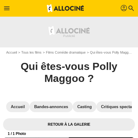
profil
menu
search
Accueil
Tous les films
Films Comédie dramatique
Qui êtes-vous Polly Maggoo ?
Qui êtes-vous Polly
Maggoo ?
Accueil
Bandes-annonces
Casting
Critiques spectateu
RETOUR À LA GALERIE
1
/ 1 Photo