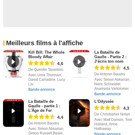
Meilleurs films à l'affiche
Kill Bill: The Whole
La Bataille de
Bloody Affair
Gaulle - Partie 2 :
J’écris ton nom
4,6
4,5
De Quentin Tarantino
De Antonin Baudry
Avec Uma Thurman,
David Carradine, Lucy
Avec Simon Abkarian,
Liu
Niels Schneider,
Anamaria Vartolomei
Bande-annonce
Bande-annonce
La Bataille de
L'Odyssée
Gaulle - partie 1 :
4,3
L'Âge de Fer
De Christopher Nolan
4,4
Avec Matt Damon, Tom
De Antonin Baudry
Holland, Anne
Avec Simon Abkarian,
Hathaway
Simon Russell Beale,
Bande-annonce