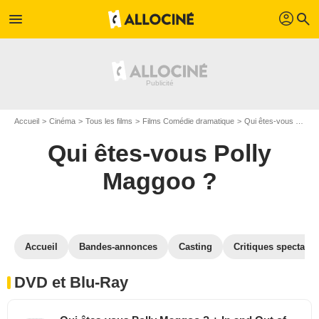
profil
menu
search
Accueil
Cinéma
Tous les films
Films Comédie dramatique
Qui êtes-vous Polly Maggoo ?
Qui êtes-vous Polly
Maggoo ?
Accueil
Bandes-annonces
Casting
Critiques spectateu
DVD et Blu-Ray