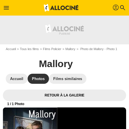
profil
menu
search
Accueil
Tous les films
Films Policier
Mallory
Photo de Mallory - Photo 1
Mallory
Accueil
Photos
Films similaires
RETOUR À LA GALERIE
1
/ 1 Photo