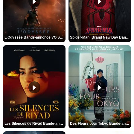
L'Odyssée Bande-annonce VO STFR
Spider-Man: Brand New Day Bande-annonce VO STFR
Les Silences de Riyad Bande-annonce VO STFR
Des Fleurs pour Tokyo Bande-annonce VO STFR