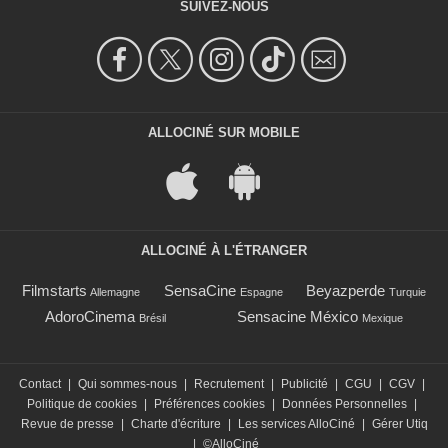
SUIVEZ-NOUS
ALLOCINÉ SUR MOBILE
ALLOCINÉ À L'ÉTRANGER
Filmstarts
SensaCine
Beyazperde
Allemagne
Espagne
Turquie
AdoroCinema
Sensacine México
Brésil
Mexique
Contact
|
Qui sommes-nous
|
Recrutement
|
Publicité
|
CGU
|
CGV
|
Politique de cookies
|
Préférences cookies
|
Données Personnelles
|
Revue de presse
|
Charte d'écriture
|
Les services AlloCiné
|
Gérer Utiq
|
©AlloCiné