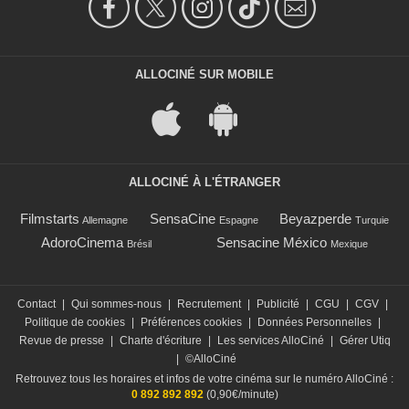
ALLOCINÉ SUR MOBILE
ALLOCINÉ À L'ÉTRANGER
Filmstarts
SensaCine
Beyazperde
Allemagne
Espagne
Turquie
AdoroCinema
Sensacine México
Brésil
Mexique
Contact
|
Qui sommes-nous
|
Recrutement
|
Publicité
|
CGU
|
CGV
|
Politique de cookies
|
Préférences cookies
|
Données Personnelles
|
Revue de presse
|
Charte d'écriture
|
Les services AlloCiné
|
Gérer Utiq
|
©AlloCiné
Retrouvez tous les horaires et infos de votre cinéma sur le numéro AlloCiné :
0 892 892 892
(0,90€/minute)