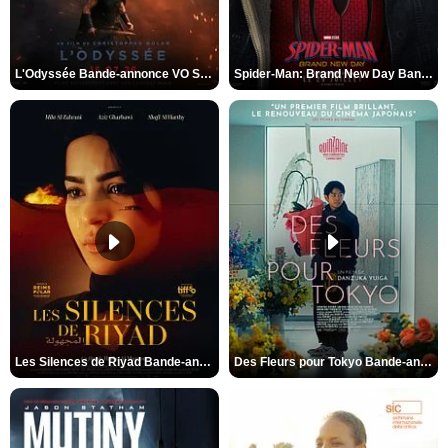
L'Odyssée Bande-annonce VO STFR
Spider-Man: Brand New Day Bande-annonce VO STFR
Les Silences de Riyad Bande-annonce VO STFR
Des Fleurs pour Tokyo Bande-annonce VO STFR