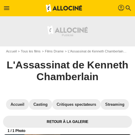
profil
menu
search
Accueil
Tous les films
Films Drame
L'Assassinat de Kenneth Chamberlain
Affic
L'Assassinat de Kenneth
Chamberlain
Accueil
Casting
Critiques spectateurs
Streaming
RETOUR À LA GALERIE
1
/ 1 Photo