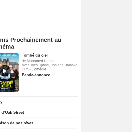
lms Prochainement au
néma
Tombé du ciel
de Mohamed Hamidi
avec Ilyes Djadel, Josiane Balasko
Film - Comédie
Bande-annonce
ny
n d’Oak Street
ison de nos rêves