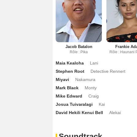
Jacob Batalon
Frankie A
Rôle : Pika
Rôle : Haunani 
Maia Kealoha
Lani
Stephen Root
Detective Rennert
Miyavi
Nakamura
Mark Black
Monty
Mike Edward
Craig
Josua Tuivaralagi
Kai
David Hekili Kenui Bell
Alekai
Soundtrack