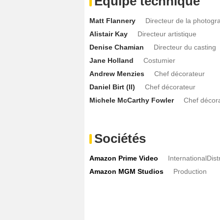
Equipe technique
Matt Flannery
Directeur de la photogr
Alistair Kay
Directeur artistique
Denise Chamian
Directeur du casting
Jane Holland
Costumier
Andrew Menzies
Chef décorateur
Daniel Birt (II)
Chef décorateur
Michele McCarthy Fowler
Chef décor
Sociétés
Amazon Prime Video
InternationalDist
Amazon MGM Studios
Production