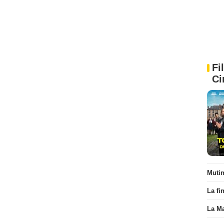
Fi
Ci
Muti
La fi
La Ma