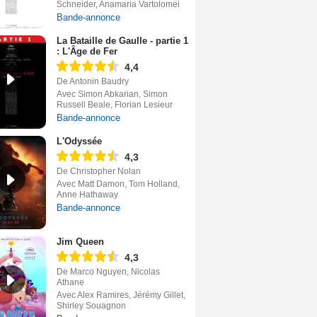
Schneider, Anamaria Vartolomei
Bande-annonce
La Bataille de Gaulle - partie 1
: L'Âge de Fer
4,4
De Antonin Baudry
Avec Simon Abkarian, Simon
Russell Beale, Florian Lesieur
Bande-annonce
L'Odyssée
4,3
De Christopher Nolan
Avec Matt Damon, Tom Holland,
Anne Hathaway
Bande-annonce
Jim Queen
4,3
De Marco Nguyen, Nicolas
Athane
Avec Alex Ramires, Jérémy Gillet,
Shirley Souagnon