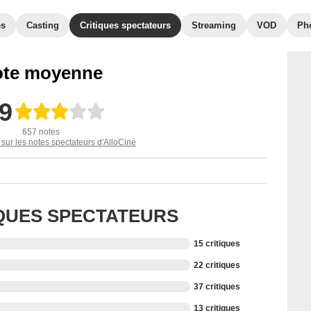
es
Casting
Critiques spectateurs
Streaming
VOD
Ph
te moyenne
,9
657 notes
 sur les notes spectateurs d'AlloCiné
IQUES SPECTATEURS
15 critiques
22 critiques
37 critiques
13 critiques