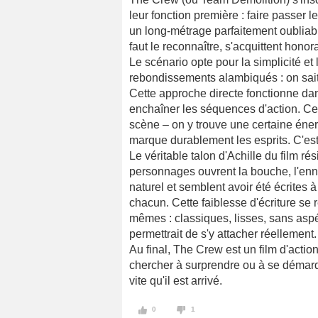
leur fonction première : faire passer 
un long-métrage parfaitement oubliable
faut le reconnaître, s'acquittent hono
Le scénario opte pour la simplicité et l
rebondissements alambiqués : on sait 
Cette approche directe fonctionne dan
enchaîner les séquences d'action. Ces
scène – on y trouve une certaine éne
marque durablement les esprits. C'est
Le véritable talon d'Achille du film 
personnages ouvrent la bouche, l'ennu
naturel et semblent avoir été écrites à 
chacun. Cette faiblesse d'écriture se
mêmes : classiques, lisses, sans aspé
permettrait de s'y attacher réellement.
Au final, The Crew est un film d'acti
chercher à surprendre ou à se démarqu
vite qu'il est arrivé.
0
1