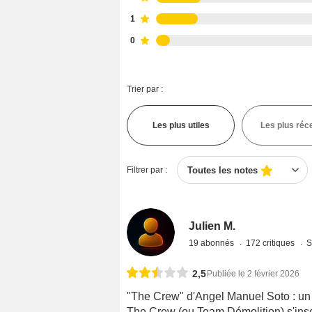
1
0
Trier par :
Les plus utiles
Les plus réc
Filtrer par :
Toutes les notes
Julien M.
19 abonnés
172 critiques
S
2,5
Publiée le 2 février 2026
"The Crew" d'Angel Manuel Soto : un 
The Crew (ou Team Démolition) s'inscr