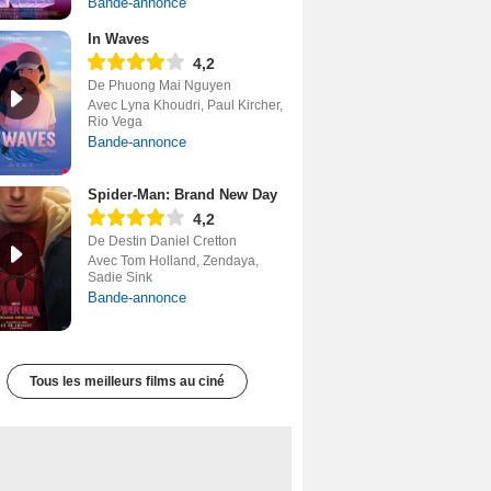
Bande-annonce
In Waves
4,2
De Phuong Mai Nguyen
Avec Lyna Khoudri, Paul Kircher,
Rio Vega
Bande-annonce
Spider-Man: Brand New Day
4,2
De Destin Daniel Cretton
Avec Tom Holland, Zendaya,
Sadie Sink
Bande-annonce
Tous les meilleurs films au ciné