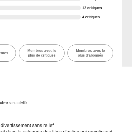
12 critiques
4 critiques
Membres avec le
Membres avec le
entes
plus de critiques
plus d'abonnés
uivre son activité
divertissement sans relief
it dans la catégorie des films d'action qui remplissent