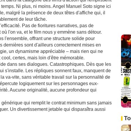
le temps. Ni plus, ni moins. Angel Manuel Soto signe ici
, malgré la présence de deux têtes d'affiche qui, il
rablement de leur tâche.
'efficacité. Pas de fioritures narratives, pas de
où l'on va, et le film nous y emmène sans détour.
s l'ensemble, offrant une structure solide pour
 dernières sont d'ailleurs correctement mises en
rgie, un dynamisme appréciable – mais rien qui ne
 cool, certes, mais loin d'être mémorable.
réside dans ses dialogues. Catastrophiques. Dès que les
i s'installe. Les répliques sonnent faux, manquent de
la va-vite, sans véritable travail sur la personnalité de
 répercute logiquement sur les personnages eux-
rité. Aucune originalité, aucune profondeur qui
on générique qui remplit le contrat minimum sans jamais
er. Un divertissement jetable qui disparaîtra aussi
To