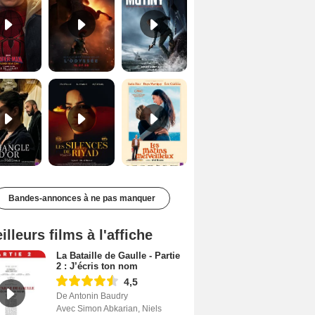
Le Triangle d'or Bande-annonce VF
Les Silences de Riyad Bande-annonce VO STFR
Les Matins merveilleux Bande-annonce VF
Bandes-annonces à ne pas manquer
illeurs films à l'affiche
La Bataille de Gaulle - Partie
2 : J’écris ton nom
4,5
De Antonin Baudry
Avec Simon Abkarian, Niels