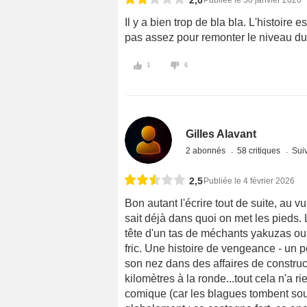
2,0
Publiée le 30 janvier 2026
Il y a bien trop de bla bla. L'histoire
pas assez pour remonter le niveau du 
1
6
Gilles Alavant
2 abonnés
58 critiques
Suiv
2,5
Publiée le 4 février 2026
Bon autant l'écrire tout de suite, au 
sait déjà dans quoi on met les pieds. 
tête d'un tas de méchants yakuzas ou
fric. Une histoire de vengeance - un pè
son nez dans des affaires de constructi
kilomètres à la ronde...tout cela n'a ri
comique (car les blagues tombent sou