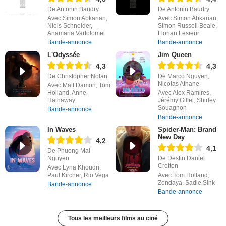
De Antonin Baudry
De Antonin Baudry
Avec Simon Abkarian,
Avec Simon Abkarian,
Niels Schneider,
Simon Russell Beale,
Anamaria Vartolomei
Florian Lesieur
Bande-annonce
Bande-annonce
L'Odyssée
Jim Queen
4,3
4,3
De Christopher Nolan
De Marco Nguyen,
Nicolas Athane
Avec Matt Damon, Tom
Holland, Anne
Avec Alex Ramires,
Hathaway
Jérémy Gillet, Shirley
Souagnon
Bande-annonce
Bande-annonce
In Waves
Spider-Man: Brand
New Day
4,2
4,1
De Phuong Mai
Nguyen
De Destin Daniel
Cretton
Avec Lyna Khoudri,
Paul Kircher, Rio Vega
Avec Tom Holland,
Zendaya, Sadie Sink
Bande-annonce
Bande-annonce
Tous les meilleurs films au ciné