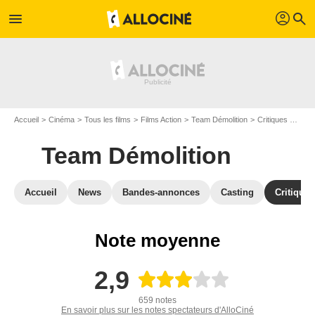
profil
menu
search
Accueil
Cinéma
Tous les films
Films Action
Team Démolition
Critiques Team Démolition
Team Démolition
Accueil
News
Bandes-annonces
Casting
Critiques
Note moyenne
2,9
659 notes
En savoir plus sur les notes spectateurs d'AlloCiné