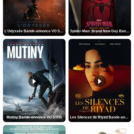
L'Odyssée Bande-annonce VO STFR
Spider-Man: Brand New Day Bande-annonce VO STFR
Mutiny Bande-annonce VO STFR
Les Silences de Riyad Bande-annonce VO STFR