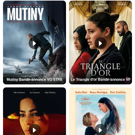
Mutiny Bande-annonce VO STFR
Le Triangle d'or Bande-annonce VF