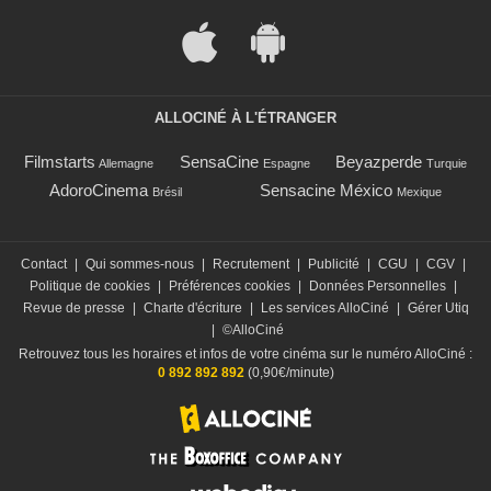
ALLOCINÉ À L'ÉTRANGER
Filmstarts
SensaCine
Beyazperde
Allemagne
Espagne
Turquie
AdoroCinema
Sensacine México
Brésil
Mexique
Contact
|
Qui sommes-nous
|
Recrutement
|
Publicité
|
CGU
|
CGV
|
Politique de cookies
|
Préférences cookies
|
Données Personnelles
|
Revue de presse
|
Charte d'écriture
|
Les services AlloCiné
|
Gérer Utiq
|
©AlloCiné
Retrouvez tous les horaires et infos de votre cinéma sur le numéro AlloCiné :
0 892 892 892
(0,90€/minute)