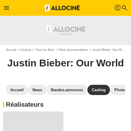
profil
menu
search
Accueil
Cinéma
Tous les films
Films documentaires
Justin Bieber: Our World
Justin Bieber: Our World
Accueil
News
Bandes-annonces
Casting
Photos
Réalisateurs