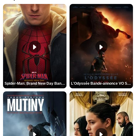
Spider-Man: Brand New Day Bande-annonce VO STFR
L'Odyssée Bande-annonce VO STFR