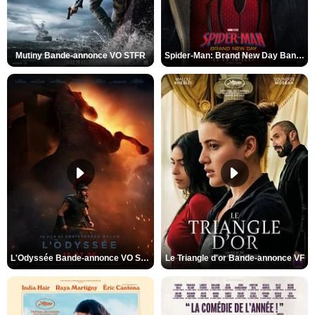
Mutiny Bande-annonce VO STFR
Spider-Man: Brand New Day Bande-annonce VO STFR
L'Odyssée Bande-annonce VO STFR
Le Triangle d'or Bande-annonce VF