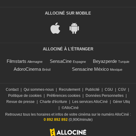
ALLOCINÉ SUR MOBILE
ALLOCINÉ À L'ÉTRANGER
Filmstarts
SensaCine
Beyazperde
Allemagne
Espagne
Turquie
AdoroCinema
Sensacine México
Brésil
Mexique
Contact
|
Qui sommes-nous
|
Recrutement
|
Publicité
|
CGU
|
CGV
|
Politique de cookies
|
Préférences cookies
|
Données Personnelles
|
Revue de presse
|
Charte d'écriture
|
Les services AlloCiné
|
Gérer Utiq
|
©AlloCiné
Retrouvez tous les horaires et infos de votre cinéma sur le numéro AlloCiné :
0 892 892 892
(0,90€/minute)