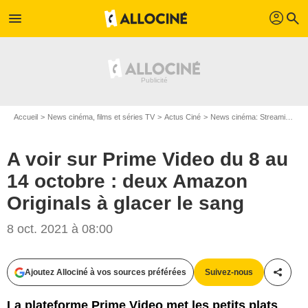
profil
menu
search
Accueil
News cinéma, films et séries TV
Actus Ciné
News cinéma: Streaming
A
A voir sur Prime Video du 8 au
14 octobre : deux Amazon
Originals à glacer le sang
8 oct. 2021 à 08:00
Ajoutez Allociné à vos sources préférées
Suivez-nous
Partag
La plateforme Prime Video met les petits plats