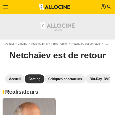
profil
menu
search
Accueil
Cinéma
Tous les films
Films Policier
Netchaïev est de retour
Casting Netchaïev est de retour
Netchaïev est de retour
Accueil
Casting
Critiques spectateurs
Blu-Ray, DVD
Réalisateurs