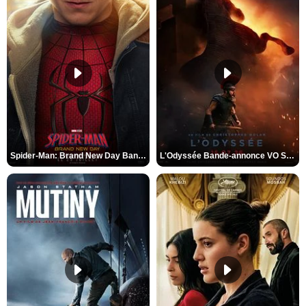
Spider-Man: Brand New Day Bande-annonce VO STFR
L'Odyssée Bande-annonce VO STFR