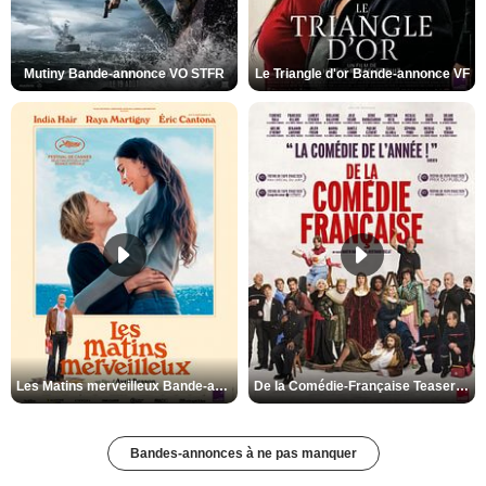
Mutiny Bande-annonce VO STFR
Le Triangle d'or Bande-annonce VF
Les Matins merveilleux Bande-annonce VF
De la Comédie-Française Teaser VF
Bandes-annonces à ne pas manquer